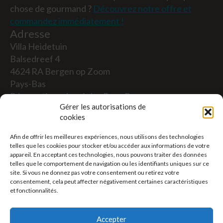
chose de gourmand ?
Découvrez notre offre et
commandez immédiatement !
Adresse
Villa Heidetuin
Balsedreef 4
4624 RA Bergen op Zoom
Pays-Bas
Réservations depuis les Pays-Bas
Gérer les autorisations de
06-19117004
cookies
Afin de offrir les meilleures expériences, nous utilisons des technologies
Depuis l'étranger (Réservations depuis l'extérieur
telles que les cookies pour stocker et/ou accéder aux informations de votre
des Pays-Bas)
appareil. En acceptant ces technologies, nous pouvons traiter des données
telles que le comportement de navigation ou les identifiants uniques sur ce
+31 (0)619117004
site. Si vous ne donnez pas votre consentement ou retirez votre
consentement, cela peut affecter négativement certaines caractéristiques
et fonctionnalités.
Courriel :
welkom@villaheidetuin.nl
Accepter