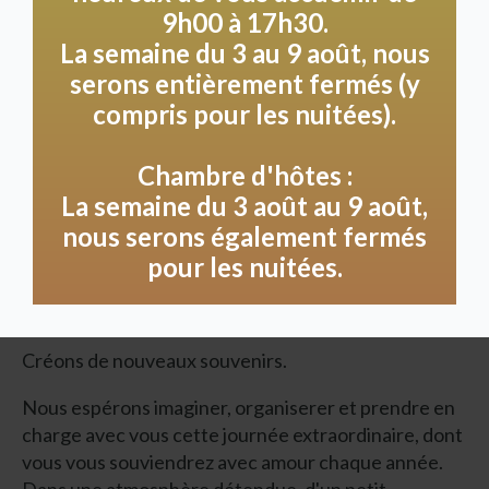
9h00 à 17h30.
La semaine du 3 au 9 août, nous
serons entièrement fermés (y
compris pour les nuitées).
Chambre d'hôtes :
La semaine du 3 août au 9 août,
nous serons également fermés
Villa Heidetuin – un lieu idyllique et intime avec une
pour les nuitées.
touche de France, nichée à l'orée des bois et un
magnifique domaine avec un grand jardin paysager…
Créons de nouveaux souvenirs.
Nous espérons imaginer, organiserer et prendre en
charge avec vous cette journée extraordinaire, dont
vous vous souviendrez avec amour chaque année.
Dans une atmosphère détendue, d'un petit-