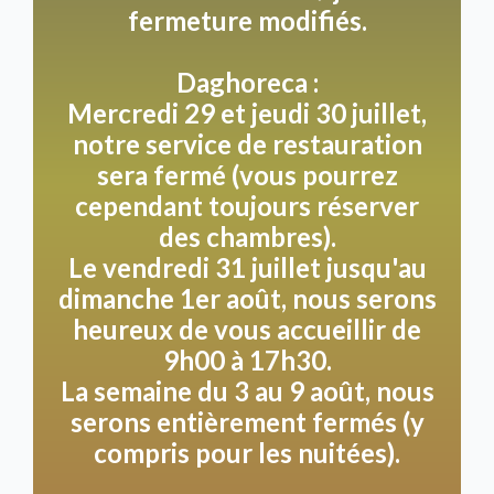
fermeture modifiés.
Chambre 1, Gris:
Une chambre spacieuse
située côté est/nord de la Villa Heidetuin.
Daghoreca :
Une chambre qui respire le romantisme à l'état
Mercredi 29 et jeudi 30 juillet,
pur, grâce à son luxueux lit double à sommier
notre service de restauration
tapissier, sa douche à l'italienne
sera fermé (vous pourrez
particulièrement spacieuse, ses toilettes
cependant toujours réserver
séparées et même une baignoire sur pieds au
des chambres).
charme nostalgique. La chambre Gris, dans des
Le vendredi 31 juillet jusqu'au
tons chauds de bois et de gris, vous procure
dimanche 1er août, nous serons
une délicieuse sensation de détente, comme à
heureux de vous accueillir de
la maison, avec ce petit plus qui fait toute la
différence. Ouvrez les volets et admirez le
9h00 à 17h30.
soleil se lever au-dessus de la forêt de
La semaine du 3 au 9 août, nous
Lievensberg. Une chambre idéale pour un
serons entièrement fermés (y
séjour très spécial à deux.
compris pour les nuitées).
En réservant, vous acceptez nos
conditions
.