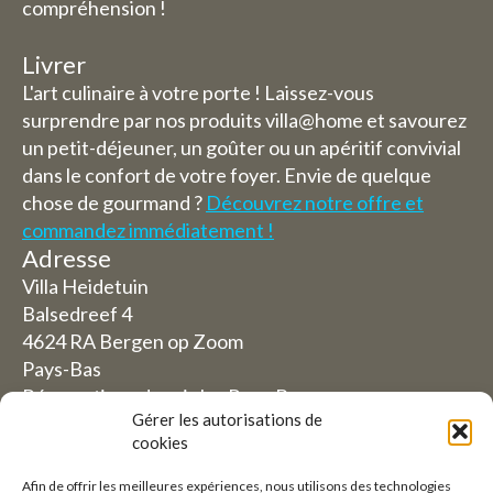
compréhension !
Livrer
L'art culinaire à votre porte ! Laissez-vous
surprendre par nos produits villa@home et savourez
un petit-déjeuner, un goûter ou un apéritif convivial
dans le confort de votre foyer. Envie de quelque
chose de gourmand ?
Découvrez notre offre et
commandez immédiatement !
Adresse
Villa Heidetuin
Balsedreef 4
4624 RA Bergen op Zoom
Pays-Bas
Réservations depuis les Pays-Bas
Gérer les autorisations de
06-19117004
cookies
Afin de offrir les meilleures expériences, nous utilisons des technologies
Depuis l'étranger (Réservations depuis l'extérieur