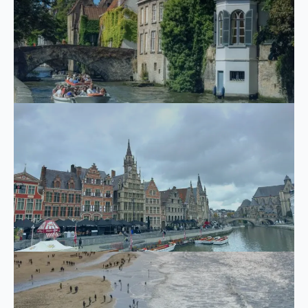
Les commandes ne sont pas
possibles pour la période du 27
juillet au 11 août.
En raison de la période de
vacances, nous avons quelques
horaires d'ouverture / jours de
fermeture modifiés.
Daghoreca :
Mercredi 29 et jeudi 30 juillet,
notre service de restauration
sera fermé (vous pourrez
cependant toujours réserver
des chambres).