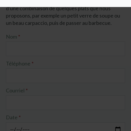
bougies est également possible. Que diriez-vous
d'une combinaison de quelques plats que nous
proposons, par exemple un petit verre de soupe ou
un beau carpaccio, puis de passer au barbecue.
Nom
*
Téléphone
*
Courriel
*
Date
*