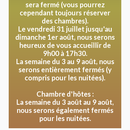
sera fermé (vous pourrez
cependant toujours réserver
Nous essayons de travailler autant que possible avec
des produits et des fournisseurs qui se rapprochent
des chambres).
des saveurs traditionnelles “à l'ancienne”
Le vendredi 31 juillet jusqu'au
authentiques. Ainsi, dans la mesure du possible, avec
dimanche 1er août, nous serons
un minimum d'additifs tels que des colorants et des
heureux de vous accueillir de
arômes artificiels. Nous cuisinons au rythme des
9h00 à 17h30.
saisons. Souvent avec des produits locaux et des
La semaine du 3 au 9 août, nous
entrepreneurs locaux ayant une vision. Ce dîner est
serons entièrement fermés (y
possible à partir de 8 personnes.
compris pour les nuitées).
Un barbecue dans notre jardin.
Chambre d'hôtes :
Vous installer sur l'un de nos salons de jardin, les
La semaine du 3 août au 9 août,
pieds en l'air ou de préférence à une table sous l'un
nous serons également fermés
des magnifiques arbres... avec un barbecue, les
possibilités sont nombreuses ! Une jolie table
pour les nuitées.
dressée sur notre terrasse avec des fleurs et des