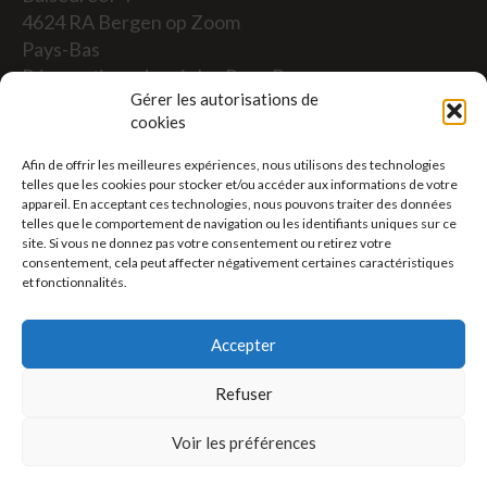
4624 RA Bergen op Zoom
Pays-Bas
Réservations depuis les Pays-Bas
Gérer les autorisations de
06-19117004
cookies
Afin de offrir les meilleures expériences, nous utilisons des technologies
Depuis l'étranger (Réservations depuis l'extérieur
telles que les cookies pour stocker et/ou accéder aux informations de votre
des Pays-Bas)
appareil. En acceptant ces technologies, nous pouvons traiter des données
telles que le comportement de navigation ou les identifiants uniques sur ce
+31 (0)619117004
site. Si vous ne donnez pas votre consentement ou retirez votre
consentement, cela peut affecter négativement certaines caractéristiques
et fonctionnalités.
Courriel :
welkom@villaheidetuin.nl
Accepter
Refuser
Copyright ©2026 Villa Heidetuin — Tous droits
Voir les préférences
réservés