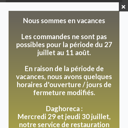
Nous sommes en vacances
Les commandes ne sont pas
Salle À Manger Privée
possibles pour la période du 27
juillet au 11 août.
Imaginez...
En raison de la période de
Un chef qui compose et prépare un menu
vacances, nous avons quelques
exclusivement pour vous. Une hôtesse qui ne
horaires d'ouverture / jours de
s'occupe que de votre compagnie. Dans une
fermeture modifiés.
ambiance magnifique. C'est possible à la Villa
Heidetuin.
Daghoreca :
Un menu personnalisé, adapté à vos besoins, qui
Mercredi 29 et jeudi 30 juillet,
tient compte de vos allergies et de vos préférences
notre service de restauration
alimentaires.