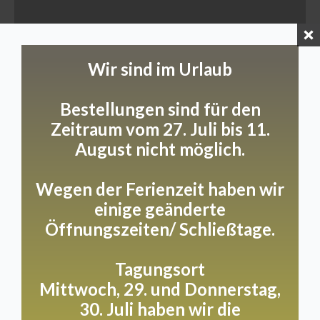
Wir sind im Urlaub
Privates Speisen
Bestellungen sind für den
Zeitraum vom 27. Juli bis 11.
August nicht möglich.
Stell dir vor…
Ein Koch, der exklusiv für Sie ein Menü
Wegen der Ferienzeit haben wir
zusammenstellt und zubereitet. Eine Gastgeberin,
einige geänderte
die nur Augen für Ihre Gesellschaft hat. In einem
Öffnungszeiten/ Schließtage.
wunderschönen Ambiente. Das geht in der Villa
Heidetuin.
Tagungsort
Ein maßgeschneidertes persönliches Menü, bei dem
Mittwoch, 29. und Donnerstag,
wir Allergien und Ernährungsbedürfnisse gut
30. Juli haben wir die
berücksichtigen können.