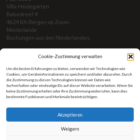
Villa Heidegarten
Balsedreef 4
4624 RA Bergen op Zoom
Niederlande
Buchungen aus den Niederlanden:
06-19117004
Cookie-Zustimmung verwalten
Aus dem Ausland (Reservierungen von außerhalb
Um die besten Erfahrungen zu bieten, verwenden wir Technologien wie
der Niederlande)
Cookies, um Geräteinformationen zu speichern und/oder abzurufen. Durch
die Zustimmung zu diesen Technologien können wir Daten wie
+31 (0)619117004
Surfverhalten oder eindeutige IDs auf dieser Website verarbeiten. Wenn Sie
keine Zustimmung erteilen oder Ihre Zustimmung widerrufen, kann dies
bestimmte Funktionen und Merkmale beeinträchtigen.
E-Mail:
welkom@villaheidetuin.nl
Akzeptieren
Weigern