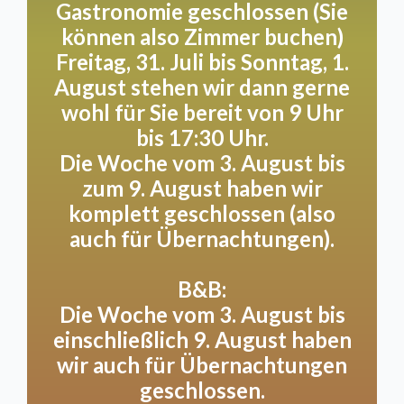
Gastronomie geschlossen (Sie
können also Zimmer buchen)
Wir versuchen, so viel wie möglich mit Produkten
Freitag, 31. Juli bis Sonntag, 1.
und Produktlieferanten zu arbeiten, die den
ursprünglichen “altmodischen” ehrlichen
August stehen wir dann gerne
Geschmäckern nahekommen. Also mit, wo immer
wohl für Sie bereit von 9 Uhr
möglich, minimalen Zusätzen wie künstlichen Farb-
bis 17:30 Uhr.
und Aromastoffen. Kochen mit den Jahreszeiten.
Die Woche vom 3. August bis
Oft mit lokalen Produkten und lokalen
zum 9. August haben wir
Unternehmern mit Vision. Dieses Abendessen ist ab
komplett geschlossen (also
8 Personen möglich.
auch für Übernachtungen).
Ein Grillfest in unserem Garten.
B&B:
Sich in einem unserer Garten-Loungesets
Die Woche vom 3. August bis
niederlassen, die Beine hochlegen oder lieber an
einschließlich 9. August haben
einem Tisch unter einem der wunderschönen
wir auch für Übernachtungen
Bäume? Mit einem Grill sind Sie flexibel! Auch ein
schön gedeckter Tisch auf unserer Terrasse mit
geschlossen.