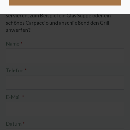
Blumen und Kerzen ist möglich. Was halten Sie von
einer Kombination aus einigen Gerichten, die wir
servieren, zum Beispiel ein Glas Suppe oder ein
schönes Carpaccio und anschließend den Grill
anwerfen?.
Name
*
Telefon
*
E-Mail
*
Datum
*