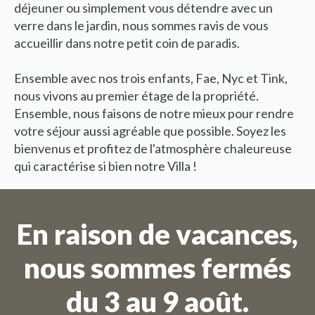
déjeuner ou simplement vous détendre avec un
verre dans le jardin, nous sommes ravis de vous
accueillir dans notre petit coin de paradis.
Ensemble avec nos trois enfants, Fae, Nyc et Tink,
nous vivons au premier étage de la propriété.
Ensemble, nous faisons de notre mieux pour rendre
votre séjour aussi agréable que possible. Soyez les
bienvenus et profitez de l'atmosphère chaleureuse
qui caractérise si bien notre Villa !
Nous sommes en vacances
Les commandes ne sont pas
En raison de vacances,
possibles pour la période du 27
nous sommes fermés
juillet au 11 août.
du 3 au 9 août.
En raison de la période de