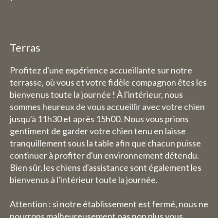
compris pour les nuitées).
Chambre d'hôtes :
La semaine du 3 août au 9 août,
Terras
nous serons également fermés
Profitez d'une expérience accueillante sur notre
pour les nuitées.
terrasse, où vous et votre fidèle compagnon êtes les
bienvenus toute la journée ! À l'intérieur, nous
sommes heureux de vous accueillir avec votre chien
jusqu'à 11h30 et après 15h00. Nous vous prions
gentiment de garder votre chien tenu en laisse
tranquillement sous la table afin que chacun puisse
continuer à profiter d'un environnement détendu.
Bien sûr, les chiens d'assistance sont également les
bienvenus à l'intérieur toute la journée.
Attention : si notre établissement est fermé, nous ne
pourrons malheureusement pas non plus vous