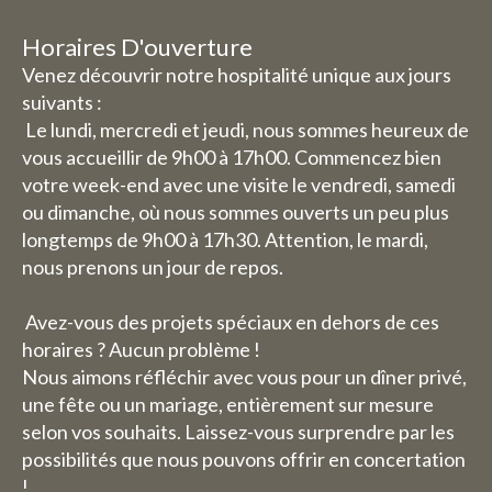
vacances, nous avons quelques
horaires d'ouverture / jours de
Horaires D'ouverture
fermeture modifiés.
Venez découvrir notre hospitalité unique aux jours
suivants :
Daghoreca :
Le lundi, mercredi et jeudi, nous sommes heureux de
vous accueillir de 9h00 à 17h00. Commencez bien
Mercredi 29 et jeudi 30 juillet,
votre week-end avec une visite le vendredi, samedi
notre service de restauration
ou dimanche, où nous sommes ouverts un peu plus
sera fermé (vous pourrez
longtemps de 9h00 à 17h30. Attention, le mardi,
cependant toujours réserver
nous prenons un jour de repos.
des chambres).
Le vendredi 31 juillet jusqu'au
Avez-vous des projets spéciaux en dehors de ces
dimanche 1er août, nous serons
horaires ? Aucun problème !
heureux de vous accueillir de
Nous aimons réfléchir avec vous pour un dîner privé,
une fête ou un mariage, entièrement sur mesure
9h00 à 17h30.
selon vos souhaits. Laissez-vous surprendre par les
La semaine du 3 au 9 août, nous
possibilités que nous pouvons offrir en concertation
serons entièrement fermés (y
!