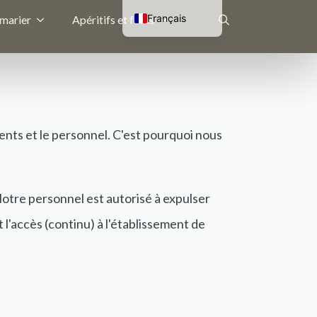
Français
 marier
Apéritifs et fêtes
Nederlands
Rechercher
English (UK)
Deutsch
:
ients et le personnel. C'est pourquoi nous
Notre personnel est autorisé à expulser
 l'accès (continu) à l'établissement de