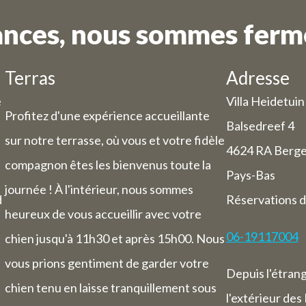
ances, nous sommes fermé
Terras
Adresse
e
Villa Heidetuin
Profitez d'une expérience accueillante
Balsedreef 4
sur notre terrasse, où vous et votre fidèle
4624 RA Berg
compagnon êtes les bienvenus toute la
Pays-Bas
journée ! À l'intérieur, nous sommes
d
Réservations d
heureux de vous accueillir avec votre
06-19117004
chien jusqu'à 11h30 et après 15h00. Nous
vous prions gentiment de garder votre
Depuis l'étran
chien tenu en laisse tranquillement sous
l'extérieur des