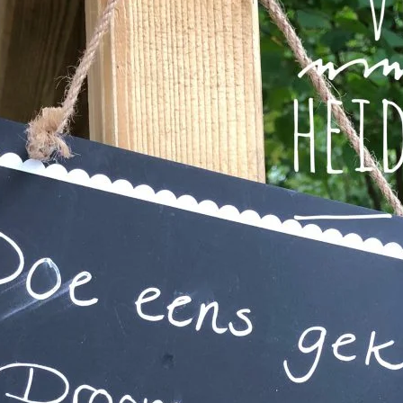
mé (vous pourrez cependant toujours rés
chambres).
i 31 juillet jusqu'au dimanche 1er août, 
eureux de vous accueillir de 9h00 à 17h3
e du 3 au 9 août, nous serons entièrement
compris pour les nuitées).
Chambre d'hôtes :
 du 3 août au 9 août, nous serons égale
pour les nuitées.