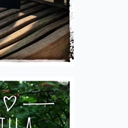
ode du 27
quelques
fiés.
stauration