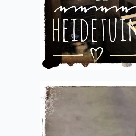
Les comm
En rais
hora
Mercredi 