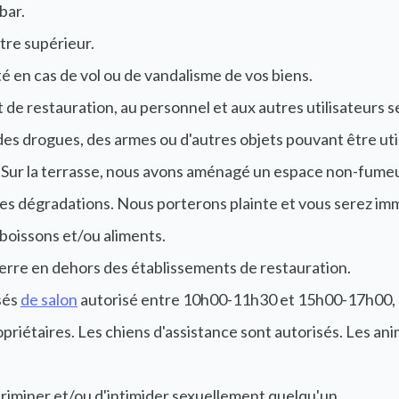
bar.
tre supérieur.
té en cas de vol ou de vandalisme de vos biens.
de restauration, au personnel et aux autres utilisateurs 
er des drogues, des armes ou d'autres objets pouvant être u
lla. Sur la terrasse, nous avons aménagé un espace non-fumeu
 des dégradations. Nous porterons plainte et vous serez im
 boissons et/ou aliments.
en verre en dehors des établissements de restauration.
sés
de salon
autorisé entre 10h00-11h30 et 15h00-17h00, su
opriétaires. Les chiens d'assistance sont autorisés. Les a
discriminer et/ou d'intimider sexuellement quelqu'un.