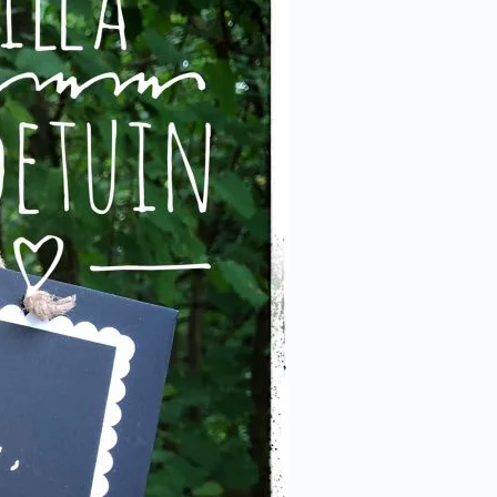
erver des
nous serons
0.
 fermés (y
ment fermés