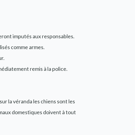
seront imputés aux responsables.
tilisés comme armes.
r.
médiatement remis à la police.
r la véranda les chiens sont les
nimaux domestiques doivent à tout