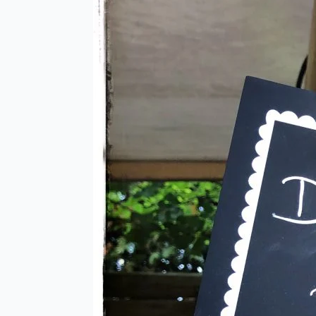
sera fer
Le vendred
h
La semain
La semaine