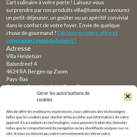
L'art culinaire à votre porte ! Laissez-vous
surprendre par nos produits villa@home et savourez
un petit-déjeuner, un goûter ou un apéritif convivial
dans le confort de votre foyer. Envie de quelque
chose de gourmand ?
Découvrez notre offre et
commandez immédiatement !
Adresse
Villa Heidetuin
Balsedreef 4
4624 RA Bergen op Zoom
Pays-Bas
Réservations depuis les Pays-Bas
Gérer les autorisations de
06-19117004
cookies
Afin de offrir les meilleures expériences, nous utilisons des technologies
Depuis l'étranger (Réservations depuis l'extérieur
telles que les cookies pour stocker et/ou accéder aux informations de votre
des Pays-Bas)
appareil. En acceptant ces technologies, nous pouvons traiter des données
telles que le comportement de navigation ou les identifiants uniques sur ce
+31 (0)619117004
site. Si vous ne donnez pas votre consentement ou retirez votre