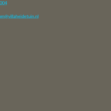
7004
ment fermés
m@villaheidetuin.nl