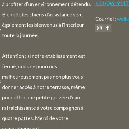
Chambre d'hôtes :
+31 (0)61911
à profiter d'un environnement détendu.
 du 3 août au 9 août, nous serons égale
Bien sûr, les chiens d'assistance sont
pour les nuitées.
Courriel :
welko
également les bienvenus à l'intérieur
e
toute la journée.
Attention : si notre établissement est
fermé, nous ne pourrons
malheureusement pas non plus vous
s
donner accès à notre terrasse, même
pour offrir une petite gorgée d'eau
rafraîchissante à votre compagnon à
quatre pattes. Merci de votre
compréhension !