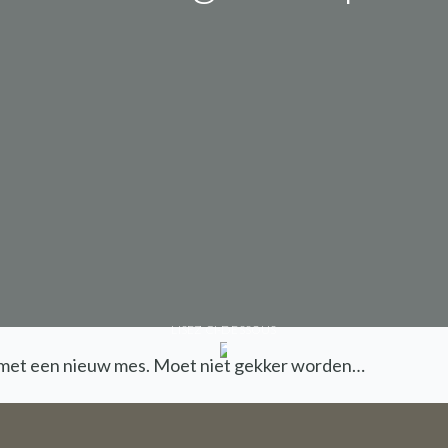
LISEZ CI-DESSOUS
ijn met een nieuw mes. Moet niet gekker worden…
Nous sommes en vacances