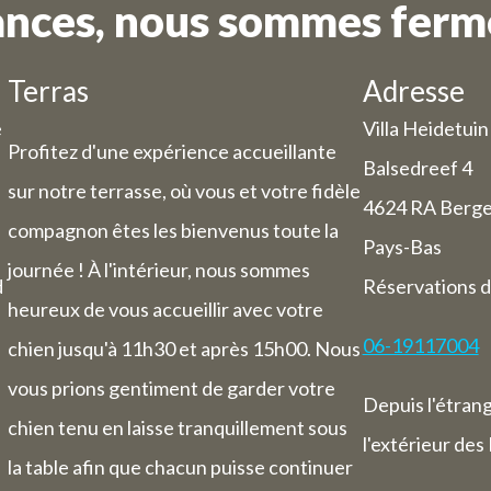
ances, nous sommes fermé
andes ne sont pas possibles pour la péri
juillet au 11 août.
Terras
Adresse
on de la période de vacances, nous avons 
e
Villa Heidetuin
Profitez d'une expérience accueillante
ires d'ouverture / jours de fermeture modi
Balsedreef 4
sur notre terrasse, où vous et votre fidèle
4624 RA Berg
Daghoreca :
compagnon êtes les bienvenus toute la
Pays-Bas
29 et jeudi 30 juillet, notre service de re
journée ! À l'intérieur, nous sommes
mé (vous pourrez cependant toujours rés
d
Réservations d
chambres).
heureux de vous accueillir avec votre
i 31 juillet jusqu'au dimanche 1er août, 
06-19117004
chien jusqu'à 11h30 et après 15h00. Nous
eureux de vous accueillir de 9h00 à 17h3
vous prions gentiment de garder votre
e du 3 au 9 août, nous serons entièrement
Depuis l'étran
chien tenu en laisse tranquillement sous
compris pour les nuitées).
l'extérieur des
la table afin que chacun puisse continuer