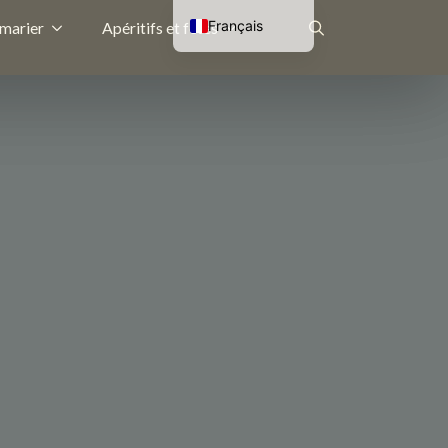
Français
 marier
Apéritifs et fêtes
Nederlands
Rechercher
English (UK)
Deutsch
: