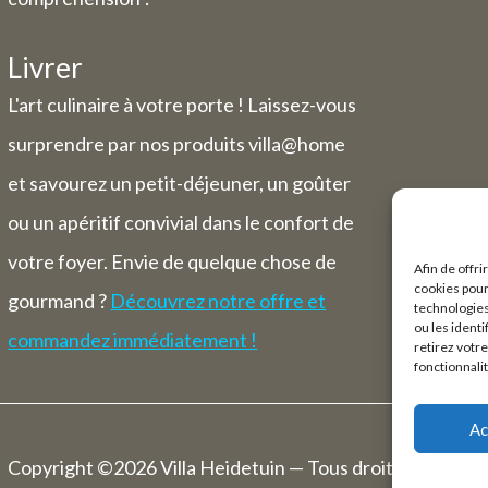
Livrer
L'art culinaire à votre porte ! Laissez-vous
surprendre par nos produits villa@home
et savourez un petit-déjeuner, un goûter
ou un apéritif convivial dans le confort de
votre foyer. Envie de quelque chose de
Afin de offri
cookies pour
gourmand ?
Découvrez notre offre et
technologies
ou les ident
commandez immédiatement !
retirez votr
fonctionnali
Ac
Copyright ©2026 Villa Heidetuin — Tous droits réservés