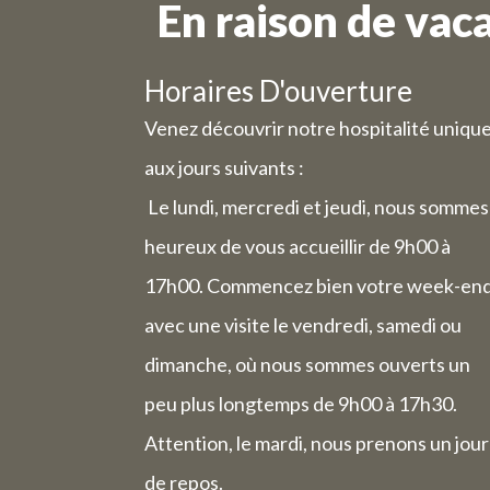
En raison de vac
Les comm
Horaires D'ouverture
En rais
Venez découvrir notre hospitalité uniqu
hora
aux jours suivants :
Le lundi, mercredi et jeudi, nous sommes
heureux de vous accueillir de 9h00 à
Mercredi 
sera fer
17h00. Commencez bien votre week-en
avec une visite le vendredi, samedi ou
Le vendred
dimanche, où nous sommes ouverts un
h
La semain
peu plus longtemps de 9h00 à 17h30.
Attention, le mardi, nous prenons un jour
de repos.