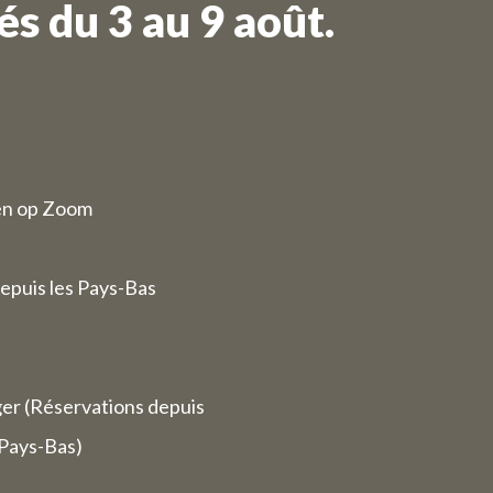
s du 3 au 9 août.
ode du 27
quelques
fiés.
en op Zoom
stauration
erver des
epuis les Pays-Bas
nous serons
0.
 fermés (y
ger (Réservations depuis
 Pays-Bas)