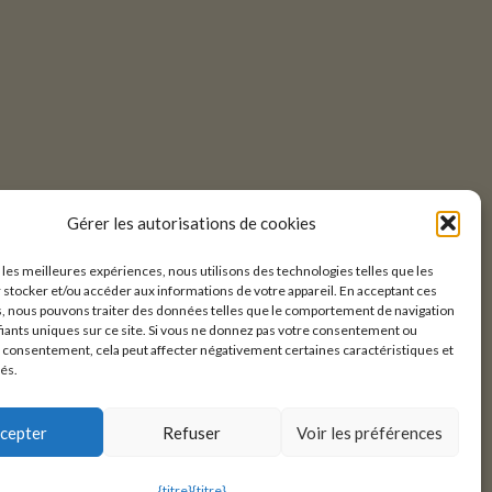
Gérer les autorisations de cookies
r les meilleures expériences, nous utilisons des technologies telles que les
 stocker et/ou accéder aux informations de votre appareil. En acceptant ces
, nous pouvons traiter des données telles que le comportement de navigation
ifiants uniques sur ce site. Si vous ne donnez pas votre consentement ou
e consentement, cela peut affecter négativement certaines caractéristiques et
tés.
cepter
Refuser
Voir les préférences
{titre}
{titre}