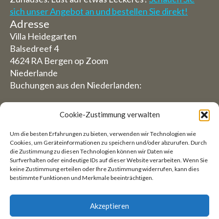
sich unser Angebot an und bestellen Sie direkt!
Adresse
Villa Heidegarten
Balsedreef 4
4624 RA Bergen op Zoom
Niederlande
Buchungen aus den Niederlanden:
06-19117004
Cookie-Zustimmung verwalten
Aus dem Ausland (Reservierungen von außerhalb
Um die besten Erfahrungen zu bieten, verwenden wir Technologien wie
der Niederlande)
Cookies, um Geräteinformationen zu speichern und/oder abzurufen. Durch
die Zustimmung zu diesen Technologien können wir Daten wie
+31 (0)619117004
Surfverhalten oder eindeutige IDs auf dieser Website verarbeiten. Wenn Sie
keine Zustimmung erteilen oder Ihre Zustimmung widerrufen, kann dies
bestimmte Funktionen und Merkmale beeinträchtigen.
E-Mail:
welkom@villaheidetuin.nl
Akzeptieren