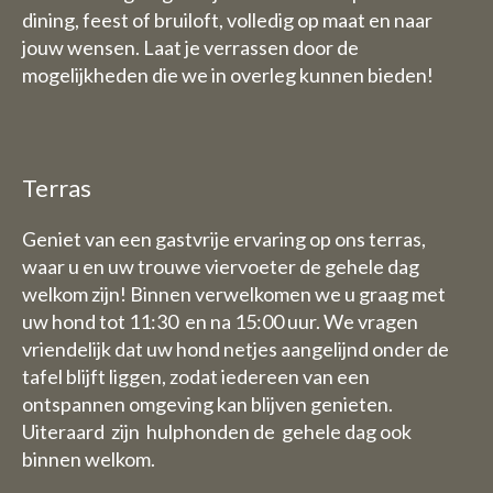
dining, feest of bruiloft, volledig op maat en naar
Vrijdag 31 juli t/tm zondag 1
jouw wensen. Laat je verrassen door de
augustus staan wij dan graag
mogelijkheden die we in overleg kunnen bieden!
wel voor u klaar van 9 uur tot
17.30 uur.
De week van 3 Augustus tot en
met 9 augustus zijn wij geheel
Terras
gesloten (dus ook voor
overnachtingen)
Geniet van een gastvrije ervaring op ons terras,
waar u en uw trouwe viervoeter de gehele dag
welkom zijn! Binnen verwelkomen we u graag met
B&B:
uw hond tot 11:30 en na 15:00 uur. We vragen
De week van 3 Augustus tot en
vriendelijk dat uw hond netjes aangelijnd onder de
met 9 augustus zijn wij ook
tafel blijft liggen, zodat iedereen van een
gesloten voor overnachtingen
ontspannen omgeving kan blijven genieten.
Uiteraard zijn hulphonden de gehele dag ook
binnen welkom.