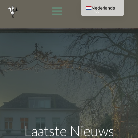
Nederlands
English (UK)
Search
Français
for:
Deutsch
Laatste Nieuws