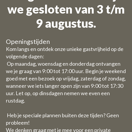
we gesloten van 3 t/m
Wij zijn op vakantie
9 augustus.
Bestellingen zijn niet mogelijk
voor de periode 27 juli t/m 11
Openingstijden
augustus.
Kom langs en ontdek onze unieke gastvrijheid op de
volgende dagen:
Vanwege de vakantieperiode
Op maandag, woensdag en donderdag ontvangen
we je graag van 9:00 tot 17:00 uur. Begin je weekend
hebben wij enkele aangepaste
goed met een bezoek op vrijdag, zaterdag of zondag,
openingstijden/ sluitingsdagen.
wanneer we iets langer open zijn van 9:00 tot 17:30
uur. Let op, op dinsdagen nemen we even een
Daghoreca:
rustdag.
Woensdag 29 en donderdag 30
juli zijn wij gesloten met de
Heb je speciale plannen buiten deze tijden? Geen
horeca (u kunt dus wel kamers
probleem!
boeken)
We denken graag met je mee voor een private