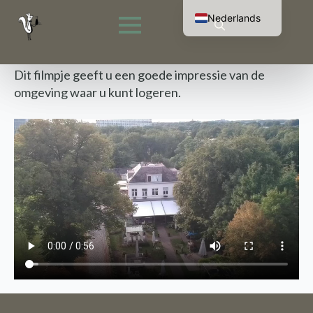
Nederlands
English (UK)
Search
Français
for:
Deutsch
Dit filmpje geeft u een goede impressie van de
omgeving waar u kunt logeren.