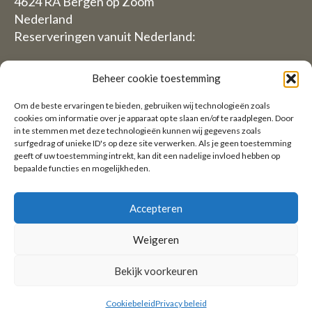
4624 RA Bergen op Zoom
Nederland
Reserveringen vanuit Nederland:
06-19117004
Beheer cookie toestemming
Vanuit Buitenland (Reservations from outside The
Om de beste ervaringen te bieden, gebruiken wij technologieën zoals
Netherlands)
cookies om informatie over je apparaat op te slaan en/of te raadplegen. Door
in te stemmen met deze technologieën kunnen wij gegevens zoals
+31 (0)619117004
surfgedrag of unieke ID's op deze site verwerken. Als je geen toestemming
geeft of uw toestemming intrekt, kan dit een nadelige invloed hebben op
bepaalde functies en mogelijkheden.
Email:
welkom@villaheidetuin.nl
Accepteren
Weigeren
Copyright ©2026 Villa Heidetuin — Alle rechten
Bekijk voorkeuren
voorbehouden
Cookiebeleid
Privacy beleid