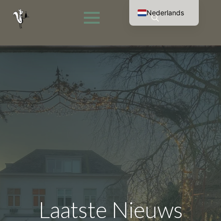
Nederlands
English (UK)
Search
Français
for:
Deutsch
Laatste Nieuws