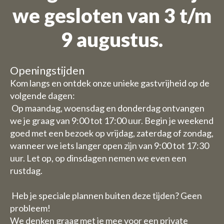
we gesloten van 3 t/m
Wij zijn op vakantie
9 augustus.
Bestellingen zijn niet mogelijk
voor de periode 27 juli t/m 11
Openingstijden
augustus.
Kom langs en ontdek onze unieke gastvrijheid op de
volgende dagen:
Vanwege de vakantieperiode
Op maandag, woensdag en donderdag ontvangen
we je graag van 9:00 tot 17:00 uur. Begin je weekend
hebben wij enkele aangepaste
goed met een bezoek op vrijdag, zaterdag of zondag,
openingstijden/ sluitingsdagen.
wanneer we iets langer open zijn van 9:00 tot 17:30
uur. Let op, op dinsdagen nemen we even een
Daghoreca:
rustdag.
Woensdag 29 en donderdag 30
juli zijn wij gesloten met de
Heb je speciale plannen buiten deze tijden? Geen
horeca (u kunt dus wel kamers
probleem!
boeken)
We denken graag met je mee voor een private