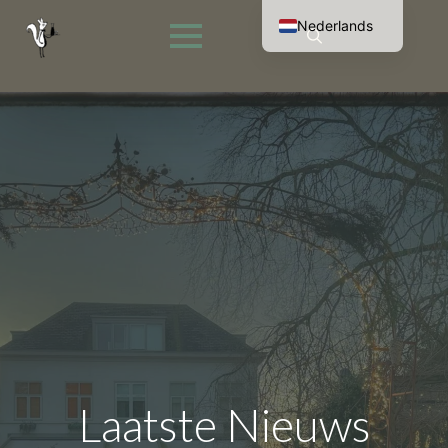
Nederlands
English (UK)
Search
Français
for:
Deutsch
Laatste Nieuws