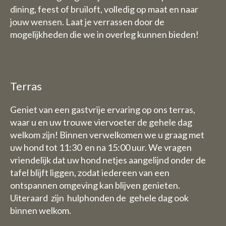
dining, feest of bruiloft, volledig op maat en naar
Vrijdag 31 juli t/tm zondag 1
jouw wensen. Laat je verrassen door de
augustus staan wij dan graag
mogelijkheden die we in overleg kunnen bieden!
wel voor u klaar van 9 uur tot
17.30 uur.
De week van 3 Augustus tot en
met 9 augustus zijn wij geheel
Terras
gesloten (dus ook voor
overnachtingen)
Geniet van een gastvrije ervaring op ons terras,
waar u en uw trouwe viervoeter de gehele dag
welkom zijn! Binnen verwelkomen we u graag met
B&B:
uw hond tot 11:30 en na 15:00 uur. We vragen
De week van 3 Augustus tot en
vriendelijk dat uw hond netjes aangelijnd onder de
met 9 augustus zijn wij ook
tafel blijft liggen, zodat iedereen van een
gesloten voor overnachtingen
ontspannen omgeving kan blijven genieten.
Uiteraard zijn hulphonden de gehele dag ook
binnen welkom.