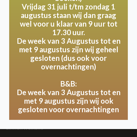
dining, feest of bruiloft, volledig op maat en naar
Vrijdag 31 juli t/tm zondag 1
jouw wensen. Laat je verrassen door de
augustus staan wij dan graag
mogelijkheden die we in overleg kunnen bieden!
wel voor u klaar van 9 uur tot
17.30 uur.
De week van 3 Augustus tot en
met 9 augustus zijn wij geheel
Terras
gesloten (dus ook voor
overnachtingen)
Geniet van een gastvrije ervaring op ons terras,
waar u en uw trouwe viervoeter de gehele dag
welkom zijn! Binnen verwelkomen we u graag met
B&B:
uw hond tot 11:30 en na 15:00 uur. We vragen
De week van 3 Augustus tot en
vriendelijk dat uw hond netjes aangelijnd onder de
met 9 augustus zijn wij ook
tafel blijft liggen, zodat iedereen van een
gesloten voor overnachtingen
ontspannen omgeving kan blijven genieten.
Uiteraard zijn hulphonden de gehele dag ook
binnen welkom.