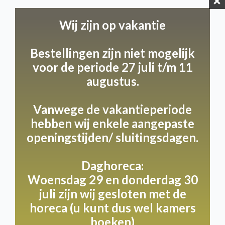
we gesloten van 3 t/m
Wij zijn op vakantie
9 augustus.
Bestellingen zijn niet mogelijk
voor de periode 27 juli t/m 11
Openingstijden
augustus.
Kom langs en ontdek onze unieke gastvrijheid op de
volgende dagen:
Vanwege de vakantieperiode
Op maandag, woensdag en donderdag ontvangen
we je graag van 9:00 tot 17:00 uur. Begin je weekend
hebben wij enkele aangepaste
goed met een bezoek op vrijdag, zaterdag of zondag,
openingstijden/ sluitingsdagen.
wanneer we iets langer open zijn van 9:00 tot 17:30
uur. Let op, op dinsdagen nemen we even een
Daghoreca:
rustdag.
Woensdag 29 en donderdag 30
juli zijn wij gesloten met de
Heb je speciale plannen buiten deze tijden? Geen
horeca (u kunt dus wel kamers
probleem!
boeken)
We denken graag met je mee voor een private