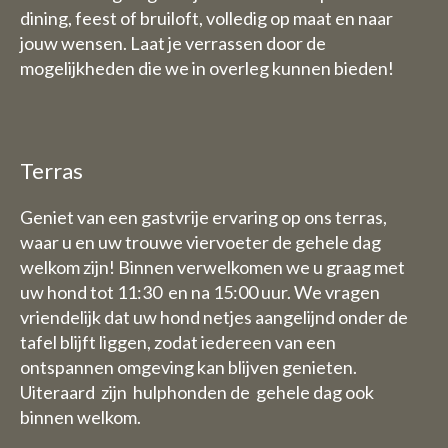
dining, feest of bruiloft, volledig op maat en naar
Vrijdag 31 juli t/tm zondag 1
jouw wensen. Laat je verrassen door de
augustus staan wij dan graag
mogelijkheden die we in overleg kunnen bieden!
wel voor u klaar van 9 uur tot
17.30 uur.
De week van 3 Augustus tot en
met 9 augustus zijn wij geheel
Terras
gesloten (dus ook voor
overnachtingen)
Geniet van een gastvrije ervaring op ons terras,
waar u en uw trouwe viervoeter de gehele dag
welkom zijn! Binnen verwelkomen we u graag met
B&B:
uw hond tot 11:30 en na 15:00 uur. We vragen
De week van 3 Augustus tot en
vriendelijk dat uw hond netjes aangelijnd onder de
met 9 augustus zijn wij ook
tafel blijft liggen, zodat iedereen van een
gesloten voor overnachtingen
ontspannen omgeving kan blijven genieten.
Uiteraard zijn hulphonden de gehele dag ook
binnen welkom.