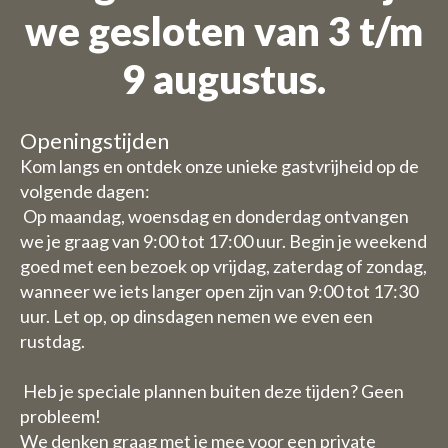
we gesloten van 3 t/m
Wij zijn op vakantie
9 augustus.
Bestellingen zijn niet mogelijk
voor de periode 27 juli t/m 11
Openingstijden
augustus.
Kom langs en ontdek onze unieke gastvrijheid op de
volgende dagen:
Vanwege de vakantieperiode
Op maandag, woensdag en donderdag ontvangen
we je graag van 9:00 tot 17:00 uur. Begin je weekend
hebben wij enkele aangepaste
goed met een bezoek op vrijdag, zaterdag of zondag,
openingstijden/ sluitingsdagen.
wanneer we iets langer open zijn van 9:00 tot 17:30
uur. Let op, op dinsdagen nemen we even een
Daghoreca:
rustdag.
Woensdag 29 en donderdag 30
juli zijn wij gesloten met de
Heb je speciale plannen buiten deze tijden? Geen
horeca (u kunt dus wel kamers
probleem!
boeken)
We denken graag met je mee voor een private