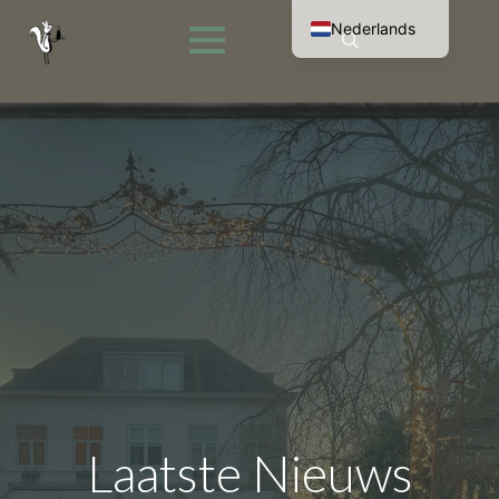
Nederlands
English (UK)
Search
Français
for:
Deutsch
Laatste Nieuws