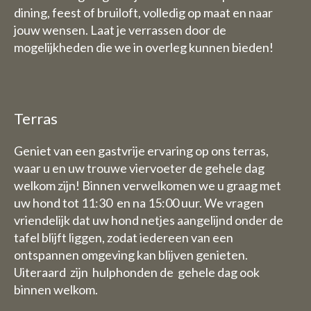
dining, feest of bruiloft, volledig op maat en naar
Vrijdag 31 juli t/tm zondag 1
jouw wensen. Laat je verrassen door de
augustus staan wij dan graag
mogelijkheden die we in overleg kunnen bieden!
wel voor u klaar van 9 uur tot
17.30 uur.
De week van 3 Augustus tot en
met 9 augustus zijn wij geheel
Terras
gesloten (dus ook voor
overnachtingen)
Geniet van een gastvrije ervaring op ons terras,
waar u en uw trouwe viervoeter de gehele dag
welkom zijn! Binnen verwelkomen we u graag met
B&B:
uw hond tot 11:30 en na 15:00 uur. We vragen
De week van 3 Augustus tot en
vriendelijk dat uw hond netjes aangelijnd onder de
met 9 augustus zijn wij ook
tafel blijft liggen, zodat iedereen van een
gesloten voor overnachtingen
ontspannen omgeving kan blijven genieten.
Uiteraard zijn hulphonden de gehele dag ook
binnen welkom.