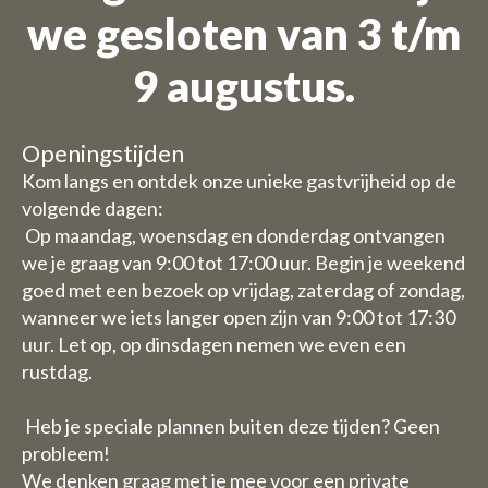
we gesloten van 3 t/m
Wij zijn op vakantie
9 augustus.
Bestellingen zijn niet mogelijk
voor de periode 27 juli t/m 11
Openingstijden
augustus.
Kom langs en ontdek onze unieke gastvrijheid op de
volgende dagen:
Vanwege de vakantieperiode
Op maandag, woensdag en donderdag ontvangen
we je graag van 9:00 tot 17:00 uur. Begin je weekend
hebben wij enkele aangepaste
goed met een bezoek op vrijdag, zaterdag of zondag,
openingstijden/ sluitingsdagen.
wanneer we iets langer open zijn van 9:00 tot 17:30
uur. Let op, op dinsdagen nemen we even een
Daghoreca:
rustdag.
Woensdag 29 en donderdag 30
juli zijn wij gesloten met de
Heb je speciale plannen buiten deze tijden? Geen
horeca (u kunt dus wel kamers
probleem!
boeken)
We denken graag met je mee voor een private