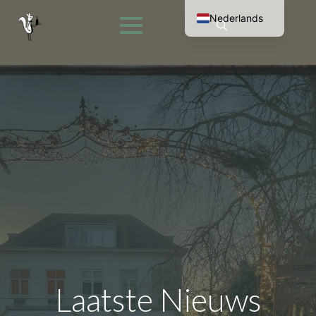
Nederlands
English (UK)
Search
Français
for:
Deutsch
Laatste Nieuws