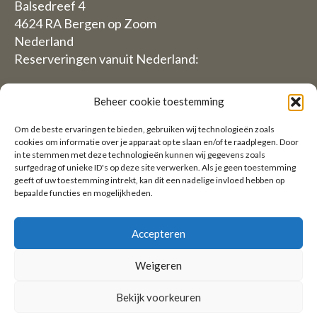
Balsedreef 4
4624 RA Bergen op Zoom
Nederland
Reserveringen vanuit Nederland:
06-19117004
Beheer cookie toestemming
Vanuit Buitenland (Reservations from outside The
Om de beste ervaringen te bieden, gebruiken wij technologieën zoals
Netherlands)
cookies om informatie over je apparaat op te slaan en/of te raadplegen. Door
in te stemmen met deze technologieën kunnen wij gegevens zoals
+31 (0)619117004
surfgedrag of unieke ID's op deze site verwerken. Als je geen toestemming
geeft of uw toestemming intrekt, kan dit een nadelige invloed hebben op
bepaalde functies en mogelijkheden.
Email:
welkom@villaheidetuin.nl
Accepteren
Weigeren
Copyright ©2026 Villa Heidetuin — Alle rechten
Bekijk voorkeuren
voorbehouden