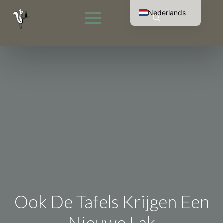
Nederlands
English (UK)
Search
Français
for:
Deutsch
Ook De Tafels Krijgen Een
Nieuwe Lak