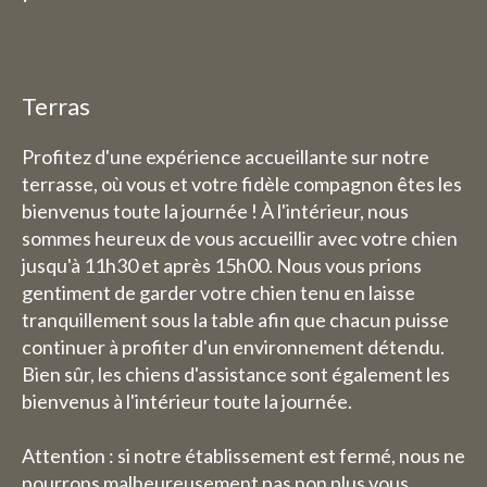
compris pour les nuitées).
Chambre d'hôtes :
La semaine du 3 août au 9 août,
Terras
nous serons également fermés
Profitez d'une expérience accueillante sur notre
pour les nuitées.
terrasse, où vous et votre fidèle compagnon êtes les
bienvenus toute la journée ! À l'intérieur, nous
sommes heureux de vous accueillir avec votre chien
jusqu'à 11h30 et après 15h00. Nous vous prions
gentiment de garder votre chien tenu en laisse
tranquillement sous la table afin que chacun puisse
continuer à profiter d'un environnement détendu.
Bien sûr, les chiens d'assistance sont également les
bienvenus à l'intérieur toute la journée.
Attention : si notre établissement est fermé, nous ne
pourrons malheureusement pas non plus vous