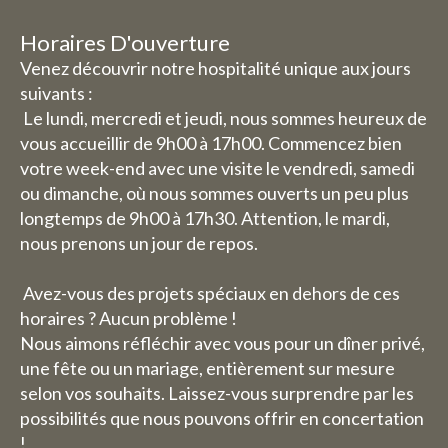
vacances, nous avons quelques
horaires d'ouverture / jours de
Horaires D'ouverture
fermeture modifiés.
Venez découvrir notre hospitalité unique aux jours
suivants :
Daghoreca :
Le lundi, mercredi et jeudi, nous sommes heureux de
vous accueillir de 9h00 à 17h00. Commencez bien
Mercredi 29 et jeudi 30 juillet,
votre week-end avec une visite le vendredi, samedi
notre service de restauration
ou dimanche, où nous sommes ouverts un peu plus
sera fermé (vous pourrez
longtemps de 9h00 à 17h30. Attention, le mardi,
cependant toujours réserver
nous prenons un jour de repos.
des chambres).
Le vendredi 31 juillet jusqu'au
Avez-vous des projets spéciaux en dehors de ces
dimanche 1er août, nous serons
horaires ? Aucun problème !
heureux de vous accueillir de
Nous aimons réfléchir avec vous pour un dîner privé,
une fête ou un mariage, entièrement sur mesure
9h00 à 17h30.
selon vos souhaits. Laissez-vous surprendre par les
La semaine du 3 au 9 août, nous
possibilités que nous pouvons offrir en concertation
serons entièrement fermés (y
!