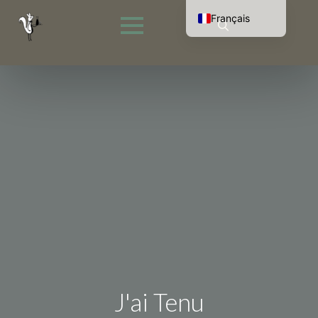
Français
Nederlands
Rechercher
English (UK)
:
Deutsch
J'ai Tenu