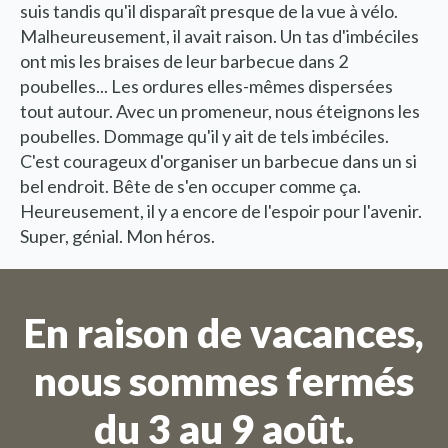
suis tandis qu'il disparaît presque de la vue à vélo.
Malheureusement, il avait raison. Un tas d'imbéciles
ont mis les braises de leur barbecue dans 2
poubelles... Les ordures elles-mêmes dispersées
tout autour. Avec un promeneur, nous éteignons les
poubelles. Dommage qu'il y ait de tels imbéciles.
C'est courageux d'organiser un barbecue dans un si
bel endroit. Bête de s'en occuper comme ça.
Heureusement, il y a encore de l'espoir pour l'avenir.
Super, génial. Mon héros.
Nous sommes en vacances
Les commandes ne sont pas
En raison de vacances,
possibles pour la période du 27
nous sommes fermés
juillet au 11 août.
du 3 au 9 août.
En raison de la période de