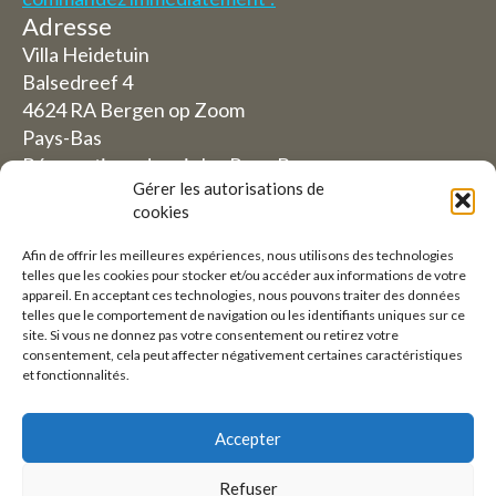
Adresse
Villa Heidetuin
Balsedreef 4
4624 RA Bergen op Zoom
Pays-Bas
Réservations depuis les Pays-Bas
Gérer les autorisations de
06-19117004
cookies
Afin de offrir les meilleures expériences, nous utilisons des technologies
Depuis l'étranger (Réservations depuis l'extérieur
telles que les cookies pour stocker et/ou accéder aux informations de votre
des Pays-Bas)
appareil. En acceptant ces technologies, nous pouvons traiter des données
telles que le comportement de navigation ou les identifiants uniques sur ce
+31 (0)619117004
site. Si vous ne donnez pas votre consentement ou retirez votre
consentement, cela peut affecter négativement certaines caractéristiques
et fonctionnalités.
Courriel :
welkom@villaheidetuin.nl
Accepter
Refuser