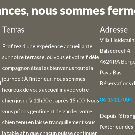
ances, nous sommes fermé
Terras
Adresse
e
Villa Heidetuin
Profitez d'une expérience accueillante
Balsedreef 4
sur notre terrasse, où vous et votre fidèle
4624 RA Berg
compagnon êtes les bienvenus toute la
Pays-Bas
journée ! À l'intérieur, nous sommes
d
Réservations d
heureux de vous accueillir avec votre
06-19117004
chien jusqu'à 11h30 et après 15h00. Nous
vous prions gentiment de garder votre
Depuis l'étran
chien tenu en laisse tranquillement sous
l'extérieur des
la table afin que chacun puisse continuer