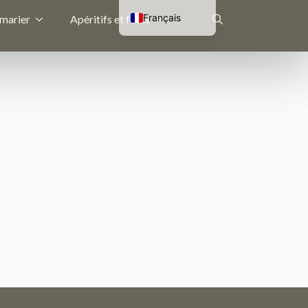
Français
 marier
Apéritifs et fêtes
Nederlands
Rechercher
English (UK)
Deutsch
: