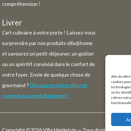
compréhension !
Livrer
L'art culinaire à votre porte ! Laissez-vous
surprendre par nos produits villa@home
et savourez un petit-déjeuner, un goûter
ou un apéritif convivial dans le confort de
votre foyer. Envie de quelque chose de
Afin de offri
cookies pour
gourmand ?
Découvrez notre offre et
technologies
ou les ident
commandez immédiatement !
retirez votr
fonctionnali
Ac
Copyright ©2026 Villa Heidetuin — Tous droits réservés