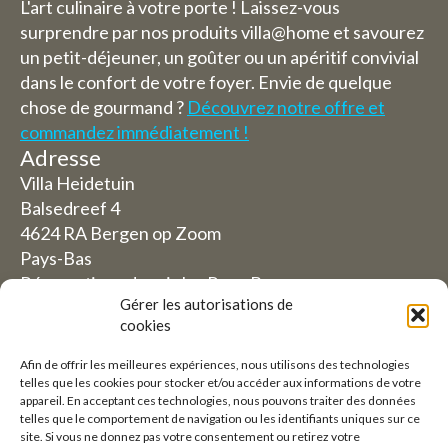
L'art culinaire à votre porte ! Laissez-vous
surprendre par nos produits villa@home et savourez
un petit-déjeuner, un goûter ou un apéritif convivial
dans le confort de votre foyer. Envie de quelque
chose de gourmand ?
Découvrez notre offre et
commandez immédiatement !
Adresse
Villa Heidetuin
Balsedreef 4
4624 RA Bergen op Zoom
Pays-Bas
Réservations depuis les Pays-Bas
Gérer les autorisations de
06-19117004
cookies
Afin de offrir les meilleures expériences, nous utilisons des technologies
Depuis l'étranger (Réservations depuis l'extérieur
telles que les cookies pour stocker et/ou accéder aux informations de votre
des Pays-Bas)
appareil. En acceptant ces technologies, nous pouvons traiter des données
telles que le comportement de navigation ou les identifiants uniques sur ce
+31 (0)619117004
site. Si vous ne donnez pas votre consentement ou retirez votre