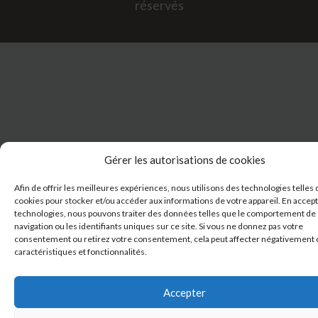
réservés
Gérer les autorisations de cookies
Afin de offrir les meilleures expériences, nous utilisons des technologies telles 
cookies pour stocker et/ou accéder aux informations de votre appareil. En accep
technologies, nous pouvons traiter des données telles que le comportement de
navigation ou les identifiants uniques sur ce site. Si vous ne donnez pas votre
consentement ou retirez votre consentement, cela peut affecter négativement 
caractéristiques et fonctionnalités.
Accepter