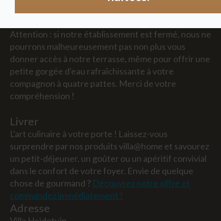
bienvenus à l'intérieur toute la journée.
Attention : si notre établissement est fermé, nous ne
pourrons malheureusement pas non plus vous
donner accès à notre terrasse, même pour offrir une
petite gorgée d'eau rafraîchissante à votre
compagnon à quatre pattes. Merci de votre
compréhension !
Livrer
L'art culinaire à votre porte ! Laissez-vous
surprendre par nos produits villa@home et savourez
un petit-déjeuner, un goûter ou un apéritif convivial
dans le confort de votre foyer. Envie de quelque
chose de gourmand ?
Découvrez notre offre et
commandez immédiatement !
Adresse
Villa Heidetuin