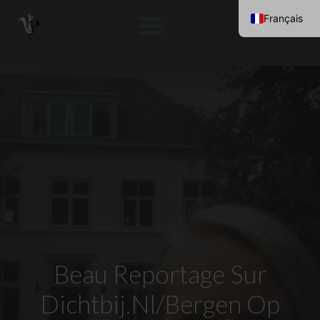
Français
Nederlands
Rechercher
English (UK
:
Deutsch
Beau Reportage Sur
Dichtbij.nl/Bergen Op