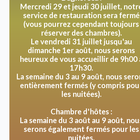
Mercredi 29 et jeudi 30 juillet, notr
une fête ou un mariage, entièrement sur mesure
selon vos souhaits. Laissez-vous surprendre par les
service de restauration sera fermé
possibilités que nous pouvons offrir en concertation
(vous pourrez cependant toujours
!
réserver des chambres).
Le vendredi 31 juillet jusqu'au
dimanche 1er août, nous serons
heureux de vous accueillir de 9h00 
Terras
17h30.
La semaine du 3 au 9 août, nous sero
Profitez d'une expérience accueillante sur notre
terrasse, où vous et votre fidèle compagnon êtes les
entièrement fermés (y compris pou
bienvenus toute la journée ! À l'intérieur, nous
les nuitées).
sommes heureux de vous accueillir avec votre chien
jusqu'à 11h30 et après 15h00. Nous vous prions
Chambre d'hôtes :
gentiment de garder votre chien tenu en laisse
La semaine du 3 août au 9 août, nou
tranquillement sous la table afin que chacun puisse
serons également fermés pour les
continuer à profiter d'un environnement détendu.
nuitées.
Bien sûr, les chiens d'assistance sont également les