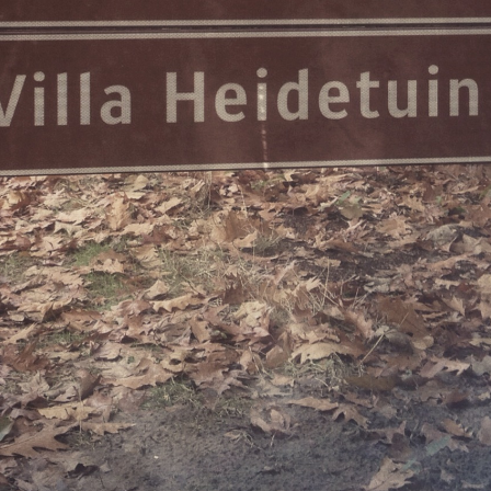
Nous sommes en vacances
andes ne sont pas possibles pour la péri
juillet au 11 août.
on de la période de vacances, nous avons 
ires d'ouverture / jours de fermeture modi
Daghoreca :
29 et jeudi 30 juillet, notre service de re
mé (vous pourrez cependant toujours rés
chambres).
i 31 juillet jusqu'au dimanche 1er août, 
eureux de vous accueillir de 9h00 à 17h3
e du 3 au 9 août, nous serons entièrement