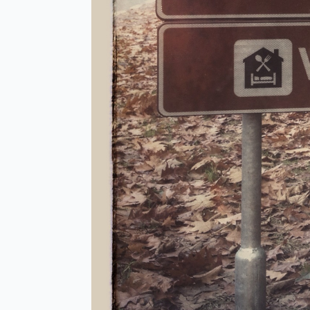
Les comm
En rais
hora
Mercredi 
sera fer
Le vendred
h
La semain