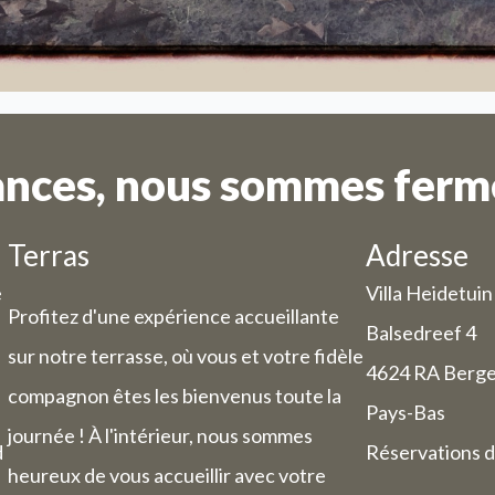
compris pour les nuitées).
Chambre d'hôtes :
 du 3 août au 9 août, nous serons égale
pour les nuitées.
ances, nous sommes fermé
Terras
Adresse
e
Villa Heidetuin
Profitez d'une expérience accueillante
Balsedreef 4
sur notre terrasse, où vous et votre fidèle
4624 RA Berg
compagnon êtes les bienvenus toute la
Pays-Bas
journée ! À l'intérieur, nous sommes
d
Réservations d
heureux de vous accueillir avec votre