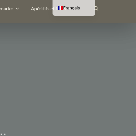
Français
 marier
Apéritifs et fêtes
Nederlands
Rechercher
English (UK)
Deutsch
:
…