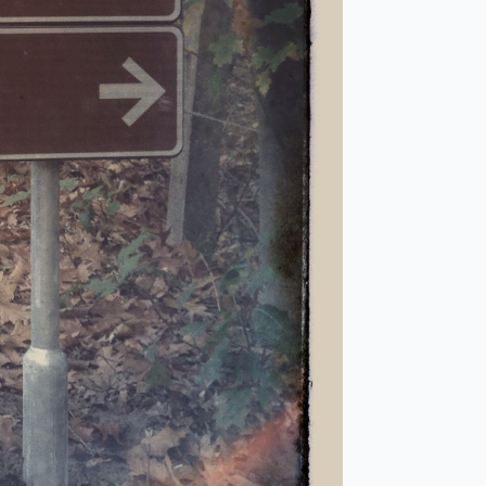
ode du 27
quelques
fiés.
stauration
erver des
nous serons
0.
 fermés (y