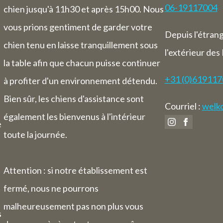
06-19117004
chien jusqu'à 11h30 et après 15h00. Nous
vous prions gentiment de garder votre
Depuis l'étran
chien tenu en laisse tranquillement sous
l'extérieur des
la table afin que chacun puisse continuer
+31 (0)61911
à profiter d'un environnement détendu.
Bien sûr, les chiens d'assistance sont
Courriel :
welko
également les bienvenus à l'intérieur
e
toute la journée.
Attention : si notre établissement est
fermé, nous ne pourrons
malheureusement pas non plus vous
s