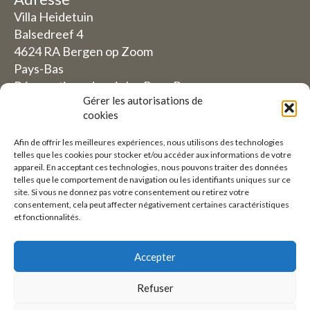
Villa Heidetuin
Balsedreef 4
4624 RA Bergen op Zoom
Pays-Bas
Réservations depuis les Pays-Bas
Gérer les autorisations de
06-19117004
cookies
Afin de offrir les meilleures expériences, nous utilisons des technologies
Depuis l'étranger (Réservations depuis l'extérieur
telles que les cookies pour stocker et/ou accéder aux informations de votre
des Pays-Bas)
appareil. En acceptant ces technologies, nous pouvons traiter des données
telles que le comportement de navigation ou les identifiants uniques sur ce
+31 (0)619117004
site. Si vous ne donnez pas votre consentement ou retirez votre
consentement, cela peut affecter négativement certaines caractéristiques
et fonctionnalités.
Courriel :
welkom@villaheidetuin.nl
Accepter
Refuser