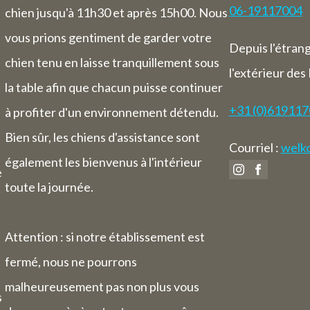
06-19117004
chien jusqu'à 11h30 et après 15h00. Nous
vous prions gentiment de garder votre
Depuis l'étran
chien tenu en laisse tranquillement sous
l'extérieur des
la table afin que chacun puisse continuer
+31 (0)61911
à profiter d'un environnement détendu.
Bien sûr, les chiens d'assistance sont
Courriel :
welko
également les bienvenus à l'intérieur
e
toute la journée.
Attention : si notre établissement est
fermé, nous ne pourrons
malheureusement pas non plus vous
s