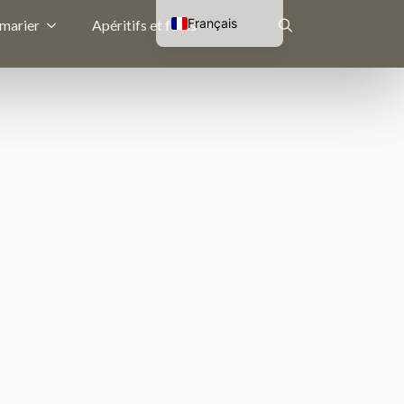
Français
 marier
Apéritifs et fêtes
Nederlands
Rechercher
English (UK)
Deutsch
: