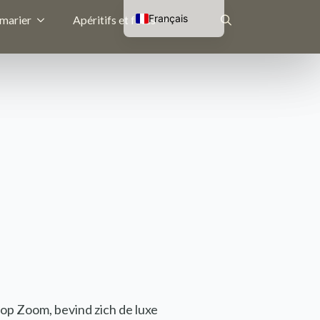
Français
 marier
Apéritifs et fêtes
Nederlands
Rechercher
English (UK)
Deutsch
:
op Zoom, bevind zich de luxe