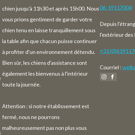
06-19117004
chien jusqu'à 11h30 et après 15h00. Nous
vous prions gentiment de garder votre
Depuis l'étran
chien tenu en laisse tranquillement sous
l'extérieur des
la table afin que chacun puisse continuer
+31 (0)61911
à profiter d'un environnement détendu.
Bien sûr, les chiens d'assistance sont
Courriel :
welko
également les bienvenus à l'intérieur
e
toute la journée.
Attention : si notre établissement est
fermé, nous ne pourrons
malheureusement pas non plus vous
s