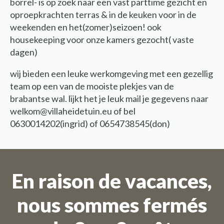
borrel- is op zoek naar een vast parttime gezicht en
oproepkrachten terras & in de keuken voor in de
weekenden en het(zomer)seizoen! ook
housekeeping voor onze kamers gezocht( vaste
dagen)
wij bieden een leuke werkomgeving met een gezellig
team op een van de mooiste plekjes van de
brabantse wal. lijkt het je leuk mail je gegevens naar
welkom@villaheidetuin.eu of bel
0630014202(ingrid) of 0654738545(don)
Nous sommes en vacances
Les commandes ne sont pas
En raison de vacances,
possibles pour la période du 27
juillet au 11 août.
nous sommes fermés
En raison de la période de