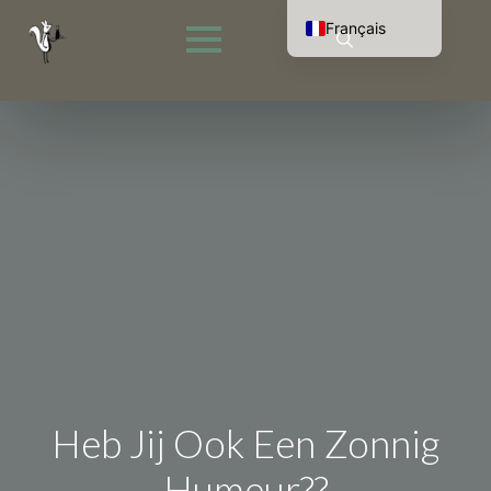
Français
Nederlands
Rechercher
English (UK)
:
Deutsch
Heb Jij Ook Een Zonnig
Humeur??