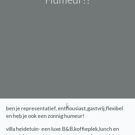
LISEZ CI-DESSOUS
ben je representatief, enthousiast,gastvrij,flexibel
en heb je ook een zonnig humeur!
villa heidetuin- een luxe B&B,koffieplek,lunch en