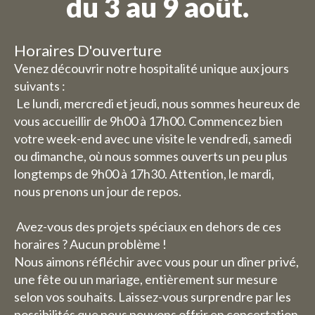
du 3 au 9 août.
vacances, nous avons quelques
horaires d'ouverture / jours de
Horaires D'ouverture
fermeture modifiés.
Venez découvrir notre hospitalité unique aux jours
suivants :
Daghoreca :
Le lundi, mercredi et jeudi, nous sommes heureux de
Mercredi 29 et jeudi 30 juillet,
vous accueillir de 9h00 à 17h00. Commencez bien
notre service de restauration
votre week-end avec une visite le vendredi, samedi
sera fermé (vous pourrez
ou dimanche, où nous sommes ouverts un peu plus
cependant toujours réserver
longtemps de 9h00 à 17h30. Attention, le mardi,
des chambres).
nous prenons un jour de repos.
Le vendredi 31 juillet jusqu'au
Avez-vous des projets spéciaux en dehors de ces
dimanche 1er août, nous serons
horaires ? Aucun problème !
heureux de vous accueillir de
Nous aimons réfléchir avec vous pour un dîner privé,
9h00 à 17h30.
une fête ou un mariage, entièrement sur mesure
La semaine du 3 au 9 août, nous
selon vos souhaits. Laissez-vous surprendre par les
serons entièrement fermés (y
possibilités que nous pouvons offrir en concertation