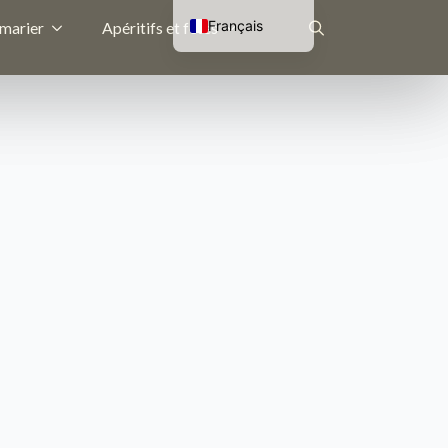
Français
 marier
Apéritifs et fêtes
Nederlands
Rechercher
English (UK)
Deutsch
: