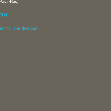
 Pays-Bas)
7004
m@villaheidetuin.nl