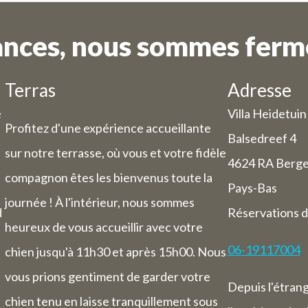
ances, nous sommes fermé
Terras
Adresse
e
Villa Heidetuin
Profitez d'une expérience accueillante
Balsedreef 4
sur notre terrasse, où vous et votre fidèle
4624 RA Berg
compagnon êtes les bienvenus toute la
Pays-Bas
journée ! À l'intérieur, nous sommes
d
Réservations d
heureux de vous accueillir avec votre
06-19117004
chien jusqu'à 11h30 et après 15h00. Nous
vous prions gentiment de garder votre
Depuis l'étran
chien tenu en laisse tranquillement sous