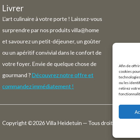
Livrer
L'art culinaire à votre porte ! Laissez-vous
surprendre par nos produits villa@home
et savourez un petit-déjeuner, un goûter
ou un apéritif convivial dans le confort de
votre foyer. Envie de quelque chose de
Afin de offri
cookies pour
gourmand ?
Découvrez notre offre et
technologies
ou les ident
commandez immédiatement !
retirez votr
fonctionnali
Ac
Copyright ©2026 Villa Heidetuin — Tous droits réservés