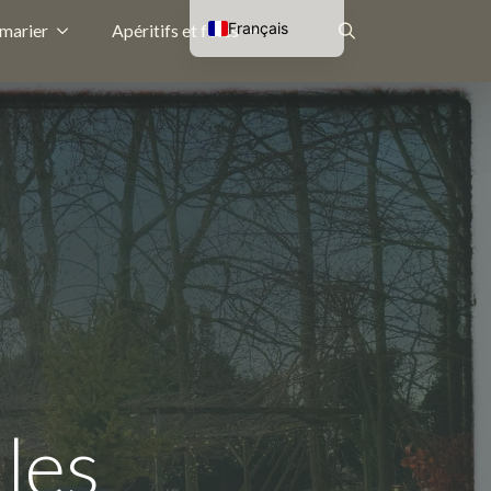
Français
 marier
Apéritifs et fêtes
Nederlands
Rechercher
English (UK)
Deutsch
:
les