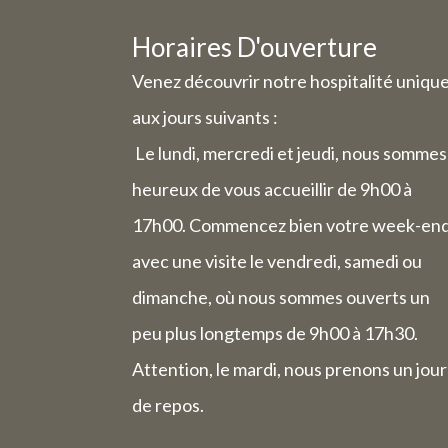
Les comm
Horaires D'ouverture
Venez découvrir notre hospitalité uniqu
En rais
aux jours suivants :
hora
Le lundi, mercredi et jeudi, nous sommes
heureux de vous accueillir de 9h00 à
Mercredi 
17h00. Commencez bien votre week-en
sera fer
avec une visite le vendredi, samedi ou
Le vendred
dimanche, où nous sommes ouverts un
h
peu plus longtemps de 9h00 à 17h30.
La semain
Attention, le mardi, nous prenons un jour
de repos.