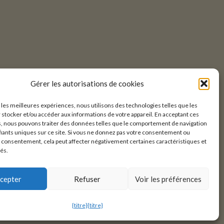
Gérer les autorisations de cookies
r les meilleures expériences, nous utilisons des technologies telles que les
 stocker et/ou accéder aux informations de votre appareil. En acceptant ces
, nous pouvons traiter des données telles que le comportement de navigation
ifiants uniques sur ce site. Si vous ne donnez pas votre consentement ou
e consentement, cela peut affecter négativement certaines caractéristiques et
tés.
cepter
Refuser
Voir les préférences
{titre}
{titre}