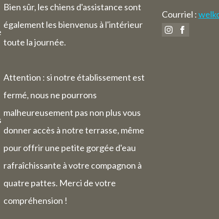
 du 3 août au 9 août, nous serons égale
Bien sûr, les chiens d'assistance sont
Courriel :
welko
pour les nuitées.
également les bienvenus à l'intérieur
e
toute la journée.
Attention : si notre établissement est
fermé, nous ne pourrons
malheureusement pas non plus vous
s
donner accès à notre terrasse, même
pour offrir une petite gorgée d'eau
rafraîchissante à votre compagnon à
quatre pattes. Merci de votre
compréhension !