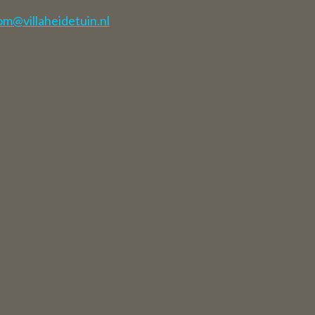
ment fermés
m@villaheidetuin.nl