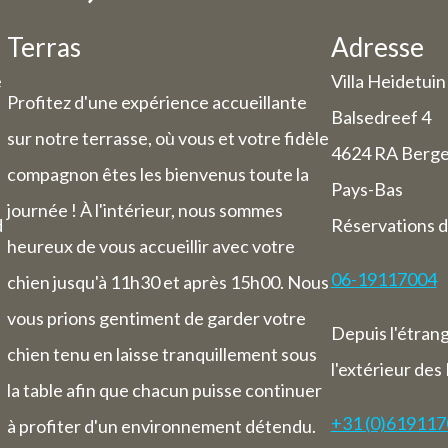
andes ne sont pas possibles pour la péri
juillet au 11 août.
Terras
Adresse
e
Villa Heidetuin
on de la période de vacances, nous avons 
Profitez d'une expérience accueillante
Balsedreef 4
ires d'ouverture / jours de fermeture modi
sur notre terrasse, où vous et votre fidèle
4624 RA Berg
compagnon êtes les bienvenus toute la
Daghoreca :
Pays-Bas
29 et jeudi 30 juillet, notre service de re
journée ! À l'intérieur, nous sommes
d
Réservations d
mé (vous pourrez cependant toujours rés
heureux de vous accueillir avec votre
chambres).
06-19117004
chien jusqu'à 11h30 et après 15h00. Nous
i 31 juillet jusqu'au dimanche 1er août, 
vous prions gentiment de garder votre
eureux de vous accueillir de 9h00 à 17h3
Depuis l'étran
e du 3 au 9 août, nous serons entièrement
chien tenu en laisse tranquillement sous
l'extérieur des
compris pour les nuitées).
la table afin que chacun puisse continuer
+31 (0)61911
à profiter d'un environnement détendu.
Chambre d'hôtes :