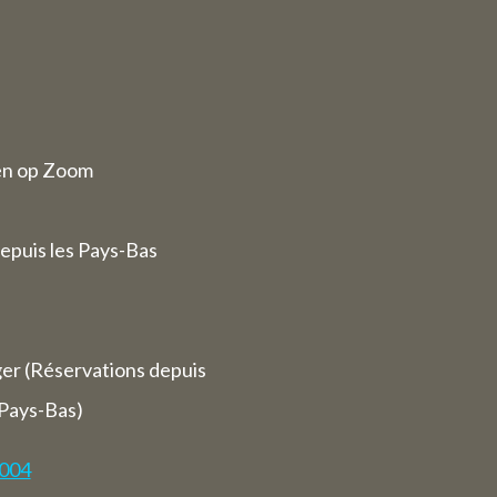
ode du 27
quelques
fiés.
en op Zoom
stauration
epuis les Pays-Bas
erver des
nous serons
0.
ger (Réservations depuis
 fermés (y
 Pays-Bas)
7004