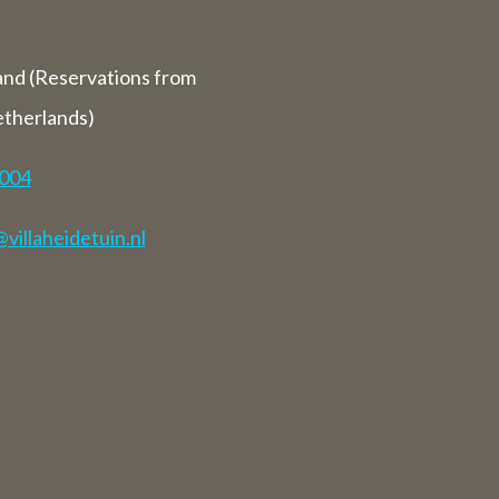
and (Reservations from
etherlands)
7004
illaheidetuin.nl