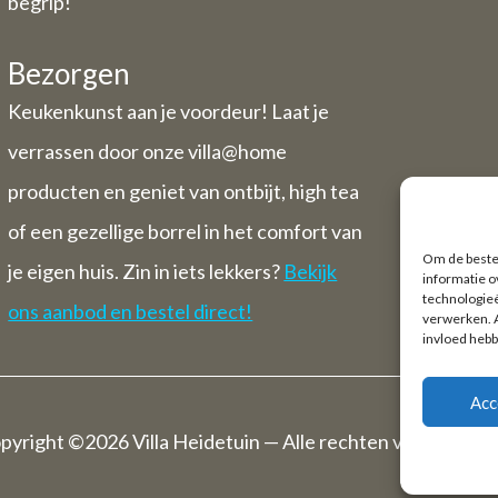
begrip!
Bezorgen
Keukenkunst aan je voordeur! Laat je
verrassen door onze villa@home
producten en geniet van ontbijt, high tea
of een gezellige borrel in het comfort van
Om de beste 
je eigen huis. Zin in iets lekkers?
Bekijk
informatie o
technologieë
ons aanbod en bestel direct!
verwerken. A
invloed hebb
Acc
pyright ©2026 Villa Heidetuin — Alle rechten voorbehou