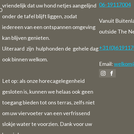
06-19117004
vriendelijk dat uw hond netjes aangelijnd
0
onder de tafel blijft liggen, zodat
Vanuit Buitenl
iedereen van een ontspannen omgeving
outside The N
kan blijven genieten.
+31 (0)61911
Uiteraard zijn hulphonden de gehele dag
ook binnen welkom.
Email:
welkom@v
Let op: als onze horecagelegenheid
gesloten is, kunnen we helaas ook geen
toegang bieden tot ons terras, zelfs niet
om uw viervoeter van een verfrissend
slokje water te voorzien. Dank voor uw