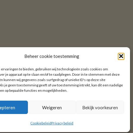
Beheer cookie toestemming
ervaringen te bieden, gebruiken wij technologieën zoals cookies om
ver je apparaat op te slaan en/of te raadplegen. Door in te stemmen met deze
n kunnen wij gegevens zoals surfgedrag of unieke ID's op deze site
ls je geen toestemming geeft of uw toestemming intrekt, kan dit een nadelige
en op bepaalde functies en mogelijkheden.
epteren
Weigeren
Bekijk voorkeuren
den
Cookiebeleid
Privacy beleid