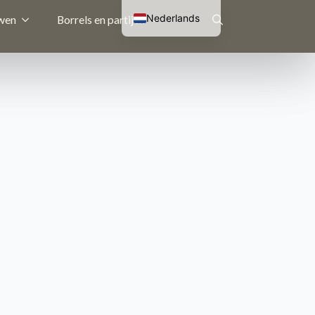
Nederlands
wen
Borrels en partijen
English (UK)
Search
Français
Deutsch
for: