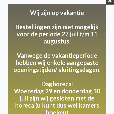
we gesloten van 3 t/m
Wij zijn op vakantie
9 augustus.
Bestellingen zijn niet mogelijk
voor de periode 27 juli t/m 11
Openingstijden
augustus.
Kom langs en ontdek onze unieke gastvrijheid op de
volgende dagen:
Vanwege de vakantieperiode
Op maandag, woensdag en donderdag ontvangen
we je graag van 9:00 tot 17:00 uur. Begin je weekend
hebben wij enkele aangepaste
goed met een bezoek op vrijdag, zaterdag of zondag,
openingstijden/ sluitingsdagen.
wanneer we iets langer open zijn van 9:00 tot 17:30
uur. Let op, op dinsdagen nemen we even een
Daghoreca:
rustdag.
Woensdag 29 en donderdag 30
juli zijn wij gesloten met de
Heb je speciale plannen buiten deze tijden? Geen
horeca (u kunt dus wel kamers
probleem!
boeken)
We denken graag met je mee voor een private