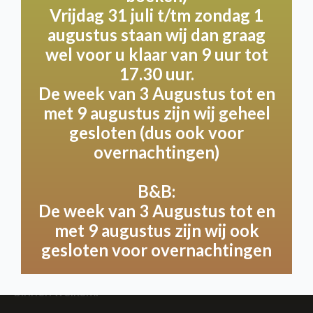
dining, feest of bruiloft, volledig op maat en naar
Vrijdag 31 juli t/tm zondag 1
jouw wensen. Laat je verrassen door de
augustus staan wij dan graag
mogelijkheden die we in overleg kunnen bieden!
wel voor u klaar van 9 uur tot
17.30 uur.
De week van 3 Augustus tot en
met 9 augustus zijn wij geheel
Terras
gesloten (dus ook voor
overnachtingen)
Geniet van een gastvrije ervaring op ons terras,
waar u en uw trouwe viervoeter de gehele dag
welkom zijn! Binnen verwelkomen we u graag met
B&B:
uw hond tot 11:30 en na 15:00 uur. We vragen
De week van 3 Augustus tot en
vriendelijk dat uw hond netjes aangelijnd onder de
met 9 augustus zijn wij ook
tafel blijft liggen, zodat iedereen van een
gesloten voor overnachtingen
ontspannen omgeving kan blijven genieten.
Uiteraard zijn hulphonden de gehele dag ook
binnen welkom.