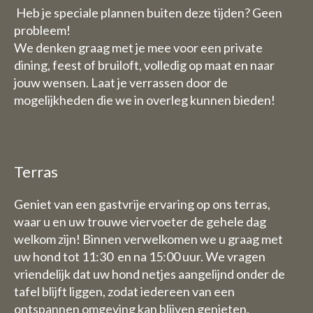
horeca (u kunt dus wel kamers
Heb je speciale plannen buiten deze tijden? Geen
boeken)
probleem!
Vrijdag 31 juli t/tm zondag 1
We denken graag met je mee voor een private
augustus staan wij dan graag
dining, feest of bruiloft, volledig op maat en naar
wel voor u klaar van 9 uur tot
jouw wensen. Laat je verrassen door de
17.30 uur.
mogelijkheden die we in overleg kunnen bieden!
De week van 3 Augustus tot en
met 9 augustus zijn wij geheel
gesloten (dus ook voor
Terras
overnachtingen)
Geniet van een gastvrije ervaring op ons terras,
B&B:
waar u en uw trouwe viervoeter de gehele dag
De week van 3 Augustus tot en
welkom zijn! Binnen verwelkomen we u graag met
met 9 augustus zijn wij ook
uw hond tot 11:30 en na 15:00 uur. We vragen
gesloten voor overnachtingen
vriendelijk dat uw hond netjes aangelijnd onder de
tafel blijft liggen, zodat iedereen van een
ontspannen omgeving kan blijven genieten.