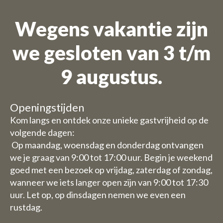
Wegens vakantie zijn
Wij zijn op vakantie
we gesloten van 3 t/m
Bestellingen zijn niet mogelijk
9 augustus.
voor de periode 27 juli t/m 11
augustus.
Openingstijden
Kom langs en ontdek onze unieke gastvrijheid op de
Vanwege de vakantieperiode
volgende dagen:
hebben wij enkele aangepaste
Op maandag, woensdag en donderdag ontvangen
openingstijden/ sluitingsdagen.
we je graag van 9:00 tot 17:00 uur. Begin je weekend
goed met een bezoek op vrijdag, zaterdag of zondag,
Daghoreca:
wanneer we iets langer open zijn van 9:00 tot 17:30
uur. Let op, op dinsdagen nemen we even een
Woensdag 29 en donderdag 30
rustdag.
juli zijn wij gesloten met de