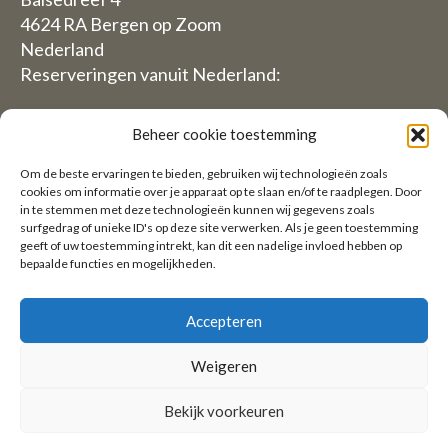
4624 RA Bergen op Zoom
Nederland
Reserveringen vanuit Nederland:
06-19117004
Beheer cookie toestemming
Vanuit Buitenland (Reservations from outside The
Om de beste ervaringen te bieden, gebruiken wij technologieën zoals
Netherlands)
cookies om informatie over je apparaat op te slaan en/of te raadplegen. Door
in te stemmen met deze technologieën kunnen wij gegevens zoals
+31 (0)619117004
surfgedrag of unieke ID's op deze site verwerken. Als je geen toestemming
geeft of uw toestemming intrekt, kan dit een nadelige invloed hebben op
bepaalde functies en mogelijkheden.
Email:
welkom@villaheidetuin.nl
Accepteren
Weigeren
Copyright ©2026 Villa Heidetuin — Alle rechten
Bekijk voorkeuren
voorbehouden