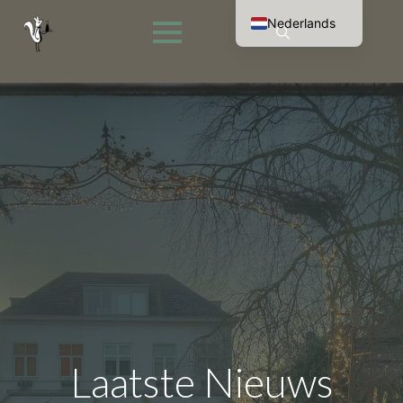
Nederlands
English (UK)
Search
Français
for:
Deutsch
Laatste Nieuws