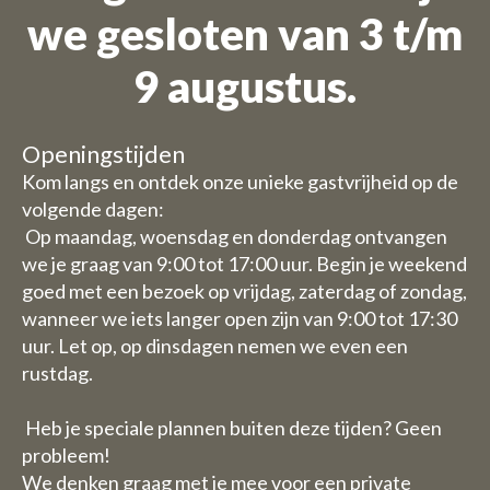
we gesloten van 3 t/m
Wij zijn op vakantie
9 augustus.
Bestellingen zijn niet mogelijk
voor de periode 27 juli t/m 11
Openingstijden
augustus.
Kom langs en ontdek onze unieke gastvrijheid op de
volgende dagen:
Vanwege de vakantieperiode
Op maandag, woensdag en donderdag ontvangen
we je graag van 9:00 tot 17:00 uur. Begin je weekend
hebben wij enkele aangepaste
goed met een bezoek op vrijdag, zaterdag of zondag,
openingstijden/ sluitingsdagen.
wanneer we iets langer open zijn van 9:00 tot 17:30
uur. Let op, op dinsdagen nemen we even een
Daghoreca:
rustdag.
Woensdag 29 en donderdag 30
juli zijn wij gesloten met de
Heb je speciale plannen buiten deze tijden? Geen
horeca (u kunt dus wel kamers
probleem!
boeken)
We denken graag met je mee voor een private