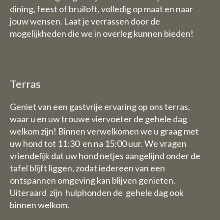
dining, feest of bruiloft, volledig op maat en naar
Vrijdag 31 juli t/tm zondag 1
jouw wensen. Laat je verrassen door de
augustus staan wij dan graag
mogelijkheden die we in overleg kunnen bieden!
wel voor u klaar van 9 uur tot
17.30 uur.
De week van 3 Augustus tot en
met 9 augustus zijn wij geheel
Terras
gesloten (dus ook voor
overnachtingen)
Geniet van een gastvrije ervaring op ons terras,
waar u en uw trouwe viervoeter de gehele dag
welkom zijn! Binnen verwelkomen we u graag met
B&B:
uw hond tot 11:30 en na 15:00 uur. We vragen
De week van 3 Augustus tot en
vriendelijk dat uw hond netjes aangelijnd onder de
met 9 augustus zijn wij ook
tafel blijft liggen, zodat iedereen van een
gesloten voor overnachtingen
ontspannen omgeving kan blijven genieten.
Uiteraard zijn hulphonden de gehele dag ook
binnen welkom.