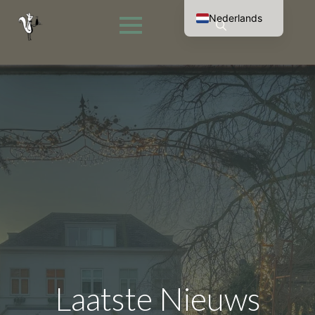
Nederlands
English (UK)
Search
Français
for:
Deutsch
Laatste Nieuws