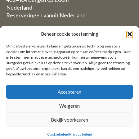
Nederland
Reserveringen vanuit Nederland:
06-19117004
Beheer cookie toestemming
Vanuit Buitenland (Reservations from outside The
Om de beste ervaringen te bieden, gebruiken wij technologieën zoals
Netherlands)
cookies om informatie over je apparaat op te slaan en/of te raadplegen. Door
in te stemmen met deze technologieën kunnen wij gegevens zoals
+31 (0)619117004
surfgedrag of unieke ID's op deze site verwerken. Als je geen toestemming
geeft of uw toestemming intrekt, kan dit een nadelige invloed hebben op
bepaalde functies en mogelijkheden.
Email:
welkom@villaheidetuin.nl
Accepteren
Weigeren
Copyright ©2026 Villa Heidetuin — Alle rechten
Bekijk voorkeuren
voorbehouden
Cookiebeleid
Privacy beleid