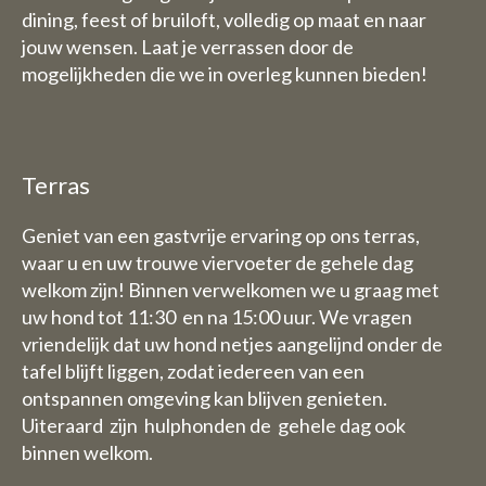
dining, feest of bruiloft, volledig op maat en naar
Vrijdag 31 juli t/tm zondag 1
jouw wensen. Laat je verrassen door de
augustus staan wij dan graag
mogelijkheden die we in overleg kunnen bieden!
wel voor u klaar van 9 uur tot
17.30 uur.
De week van 3 Augustus tot en
met 9 augustus zijn wij geheel
Terras
gesloten (dus ook voor
overnachtingen)
Geniet van een gastvrije ervaring op ons terras,
waar u en uw trouwe viervoeter de gehele dag
welkom zijn! Binnen verwelkomen we u graag met
B&B:
uw hond tot 11:30 en na 15:00 uur. We vragen
De week van 3 Augustus tot en
vriendelijk dat uw hond netjes aangelijnd onder de
met 9 augustus zijn wij ook
tafel blijft liggen, zodat iedereen van een
gesloten voor overnachtingen
ontspannen omgeving kan blijven genieten.
Uiteraard zijn hulphonden de gehele dag ook
binnen welkom.