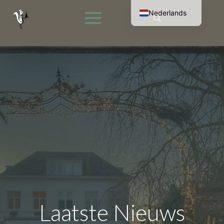
Nederlands
English (UK)
Search
Français
for:
Deutsch
Laatste Nieuws