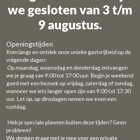
we gesloten van 3 t/m
Wij zijn op vakantie
9 augustus.
Bestellingen zijn niet mogelijk
voor de periode 27 juli t/m 11
Openingstijden
augustus.
Kom langs en ontdek onze unieke gastvrijheid op de
volgende dagen:
Vanwege de vakantieperiode
Op maandag, woensdag en donderdag ontvangen
we je graag van 9:00 tot 17:00 uur. Begin je weekend
hebben wij enkele aangepaste
goed met een bezoek op vrijdag, zaterdag of zondag,
openingstijden/ sluitingsdagen.
wanneer we iets langer open zijn van 9:00 tot 17:30
uur. Let op, op dinsdagen nemen we even een
Daghoreca:
rustdag.
Woensdag 29 en donderdag 30
juli zijn wij gesloten met de
Heb je speciale plannen buiten deze tijden? Geen
horeca (u kunt dus wel kamers
probleem!
boeken)
We denken graag met je mee voor een private