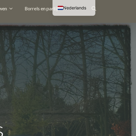
Nederlands
wen
Borrels en partijen
English (UK)
Search
Français
Deutsch
for:
s