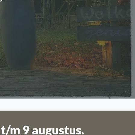
uli t/m 11
t/m 9 augustus.