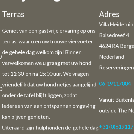
de vakantieperiode hebben wij enkele a
Terras
Adres
openingstijden/ sluitingsdagen.
Villa Heidetuin
Geniet van een gastvrije ervaring op ons
Daghoreca:
Balsedreef 4
 29 en donderdag 30 juli zijn wij geslot
terras, waar u en uw trouwe viervoeter
4624 RA Berg
horeca (u kunt dus wel kamers boeken)
de gehele dag welkom zijn! Binnen
 juli t/tm zondag 1 augustus staan wij da
0
Nederland
verwelkomen we u graag met uw hond
voor u klaar van 9 uur tot 17.30 uur.
Reserveringen
an 3 Augustus tot en met 9 augustus zijn 
tot 11:30 en na 15:00 uur. We vragen
gesloten (dus ook voor overnachtingen)
06-19117004
vriendelijk dat uw hond netjes aangelijnd
0
onder de tafel blijft liggen, zodat
B&B:
Vanuit Buitenl
iedereen van een ontspannen omgeving
van 3 Augustus tot en met 9 augustus zij
outside The N
gesloten voor overnachtingen
kan blijven genieten.
+31 (0)61911
Uiteraard zijn hulphonden de gehele dag