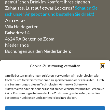
gemütlichen Drink im Komfort Ihres eigenen
Zuhauses. Lust auf etwas Leckeres?
Schauen Sie
sich unser Angebot an und bestellen Sie direkt!
Adresse
Villa Heidegarten
Balsedreef 4
4624 RA Bergen op Zoom
Niederlande
Buchungen aus den Niederlanden:
06-19117004
Cookie-Zustimmung verwalten
Aus dem Ausland (Reservierungen von außerhalb
Um die besten Erfahrungen zu bieten, verwenden wir Technologien wie
der Niederlande)
Cookies, um Geräteinformationen zu speichern und/oder abzurufen. Durch
die Zustimmung zu diesen Technologien können wir Daten wie
+31 (0)619117004
Surfverhalten oder eindeutige IDs auf dieser Website verarbeiten. Wenn Sie
keine Zustimmung erteilen oder Ihre Zustimmung widerrufen, kann dies
bestimmte Funktionen und Merkmale beeinträchtigen.
E-Mail:
welkom@villaheidetuin.nl