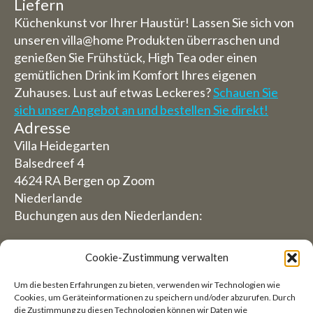
Liefern
Küchenkunst vor Ihrer Haustür! Lassen Sie sich von
unseren villa@home Produkten überraschen und
genießen Sie Frühstück, High Tea oder einen
gemütlichen Drink im Komfort Ihres eigenen
Zuhauses. Lust auf etwas Leckeres?
Schauen Sie
sich unser Angebot an und bestellen Sie direkt!
Adresse
Villa Heidegarten
Balsedreef 4
4624 RA Bergen op Zoom
Niederlande
Buchungen aus den Niederlanden:
06-19117004
Cookie-Zustimmung verwalten
Aus dem Ausland (Reservierungen von außerhalb
Um die besten Erfahrungen zu bieten, verwenden wir Technologien wie
der Niederlande)
Cookies, um Geräteinformationen zu speichern und/oder abzurufen. Durch
die Zustimmung zu diesen Technologien können wir Daten wie