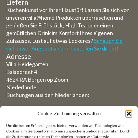
Liefern
Küchenkunst vor Ihrer Haustür! Lassen Sie sich von
unseren villa@home Produkten überraschen und
genießen Sie Frühstück, High Tea oder einen
gemütlichen Drink im Komfort Ihres eigenen
Zuhauses. Lust auf etwas Leckeres?
Schauen Sie
sich unser Angebot an und bestellen Sie direkt!
Adresse
Villa Heidegarten
Balsedreef 4
4624 RA Bergen op Zoom
Niederlande
Buchungen aus den Niederlanden:
06-19117004
Cookie-Zustimmung verwalten
Aus dem Ausland (Reservierungen von außerhalb
Um die besten Erfahrungen zu bieten, verwenden wir Technologien wie
der Niederlande)
Cookies, um Geräteinformationen zu speichern und/oder abzurufen. Durch
die Zustimmung zu diesen Technologien können wir Daten wie