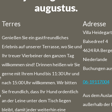
augustus.
en sind für den Zeitraum vom 27. Juli bis
nicht möglich.
Terres
Adresse
en der Ferienzeit haben wir einige geänd
Villa Heidegar
Öffnungszeiten/ Schließtage.
Genießen Sie ein gastfreundliches
n
Balsedreef 4
Erlebnis auf unserer Terrasse, wo Sie und
Tagungsort
4624 RA Berg
Ihr treuer Vierbeiner den ganzen Tag
och, 29. und Donnerstag, 30. Juli haben w
Niederlande
mie geschlossen (Sie können also Zimme
willkommen sind! Drinnen heißen wir Sie
Buchungen aus
31. Juli bis Sonntag, 1. August stehen wir 
gerne mit Ihrem Hund bis 11:30 Uhr und
e
wohl für Sie bereit von 9 Uhr bis 17:30 Uhr
06-19117004
nach 15:00 Uhr willkommen. Wir bitten
che vom 3. August bis zum 9. August ha
Sie freundlich, dass Ihr Hund ordentlich
tt geschlossen (also auch für Übernacht
n
Aus dem Ausla
an der Leine unter dem Tisch liegen
außerhalb der 
B&B:
bleibt, damit jeder weiterhin eine