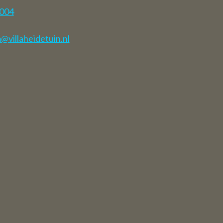
gust haben
7004
.
villaheidetuin.nl