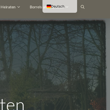
Deutsch
Heiraten
Borrels und Parteien
Nederlands
Suche
English (UK)
Français
nach:
hten