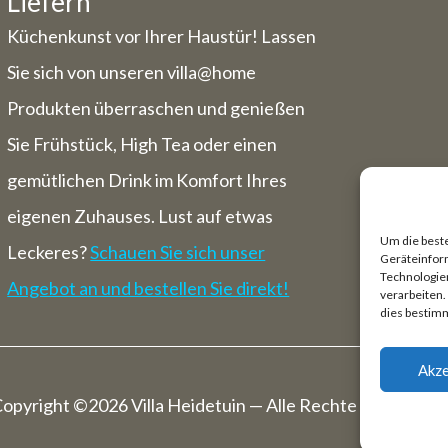
Liefern
Küchenkunst vor Ihrer Haustür! Lassen
Sie sich von unseren villa@home
Produkten überraschen und genießen
Sie Frühstück, High Tea oder einen
gemütlichen Drink im Komfort Ihres
eigenen Zuhauses. Lust auf etwas
Um die best
Leckeres?
Schauen Sie sich unser
Geräteinfor
Technologien
Angebot an und bestellen Sie direkt!
verarbeiten
dies bestim
Akze
opyright ©2026 Villa Heidetuin — Alle Rechte Vorbehalt