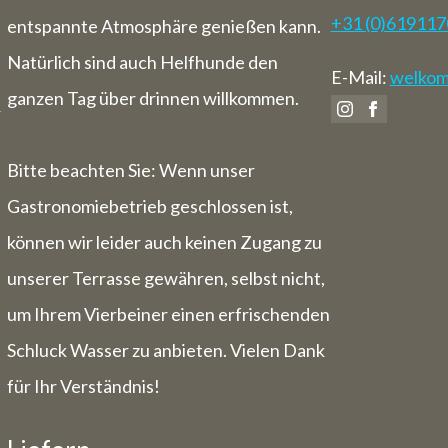
 vom 3. August bis einschließlich 9. Au
+31 (0)61911
entspannte Atmosphäre genießen kann.
wir auch für Übernachtungen geschlossen
Natürlich sind auch Helfhunde den
E-Mail:
welkom@
ganzen Tag über drinnen willkommen.
r
Bitte beachten Sie: Wenn unser
Gastronomiebetrieb geschlossen ist,
können wir leider auch keinen Zugang zu
unserer Terrasse gewähren, selbst nicht,
um Ihrem Vierbeiner einen erfrischenden
Schluck Wasser zu anbieten. Vielen Dank
für Ihr Verständnis!