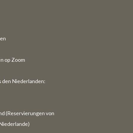
 11. August
erte
ten
en op Zoom
ir die
r buchen)
 den Niederlanden:
dann gerne
.
ben wir
ungen).
nd (Reservierungen von
Niederlande)