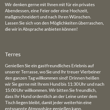
Gastronomie geschlossen (Sie
Wir denken gerne mit Ihnen mit für ein privates
können also Zimmer buchen)
Abendessen, eine Feier oder eine Hochzeit,
Freitag, 31. Juli bis Sonntag, 1.
maßgeschneidert und nach Ihren Wünschen.
Lassen Sie sich von den Möglichkeiten überraschen,
August stehen wir dann gerne
die wir in Absprache anbieten können!
wohl für Sie bereit von 9 Uhr
bis 17:30 Uhr.
Die Woche vom 3. August bis
zum 9. August haben wir
Terres
komplett geschlossen (also
auch für Übernachtungen).
Genießen Sie ein gastfreundliches Erlebnis auf
unserer Terrasse, wo Sie und Ihr treuer Vierbeiner
den ganzen Tag willkommen sind! Drinnen heißen
B&B:
wir Sie gerne mit Ihrem Hund bis 11:30 Uhr und nach
Die Woche vom 3. August bis
15:00 Uhr willkommen. Wir bitten Sie freundlich,
einschließlich 9. August haben
dass Ihr Hund ordentlich an der Leine unter dem
wir auch für Übernachtungen
Tisch liegen bleibt, damit jeder weiterhin eine
geschlossen.
entspannte Atmosphäre genießen kann.