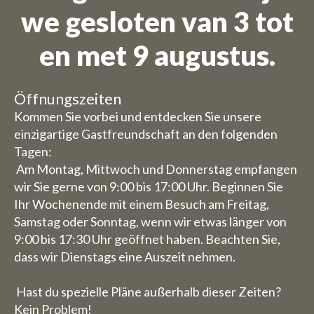
we gesloten van 3 tot
en met 9 augustus.
Wir sind im Urlaub
Öffnungszeiten
Bestellungen sind für den
Kommen Sie vorbei und entdecken Sie unsere
Zeitraum vom 27. Juli bis 11.
einzigartige Gastfreundschaft an den folgenden
August nicht möglich.
Tagen:
Am Montag, Mittwoch und Donnerstag empfangen
Wegen der Ferienzeit haben wir
wir Sie gerne von 9:00 bis 17:00 Uhr. Beginnen Sie
einige geänderte
Ihr Wochenende mit einem Besuch am Freitag,
Samstag oder Sonntag, wenn wir etwas länger von
Öffnungszeiten/ Schließtage.
9:00 bis 17:30 Uhr geöffnet haben. Beachten Sie,
dass wir Dienstags eine Auszeit nehmen.
Tagungsort
Mittwoch, 29. und Donnerstag,
Hast du spezielle Pläne außerhalb dieser Zeiten?
30. Juli haben wir die
Kein Problem!