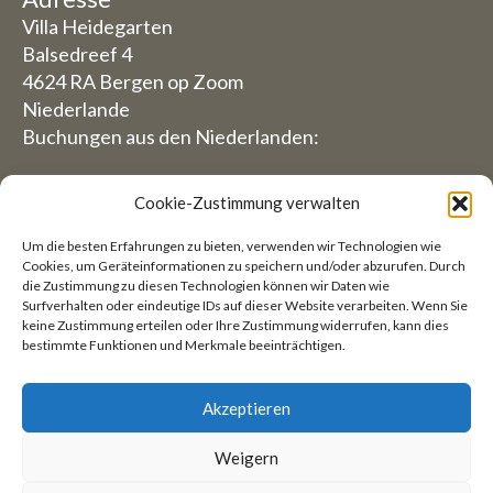
Villa Heidegarten
Balsedreef 4
4624 RA Bergen op Zoom
Niederlande
Buchungen aus den Niederlanden:
06-19117004
Cookie-Zustimmung verwalten
Aus dem Ausland (Reservierungen von außerhalb
Um die besten Erfahrungen zu bieten, verwenden wir Technologien wie
der Niederlande)
Cookies, um Geräteinformationen zu speichern und/oder abzurufen. Durch
die Zustimmung zu diesen Technologien können wir Daten wie
+31 (0)619117004
Surfverhalten oder eindeutige IDs auf dieser Website verarbeiten. Wenn Sie
keine Zustimmung erteilen oder Ihre Zustimmung widerrufen, kann dies
bestimmte Funktionen und Merkmale beeinträchtigen.
E-Mail:
welkom@villaheidetuin.nl
Akzeptieren
Weigern