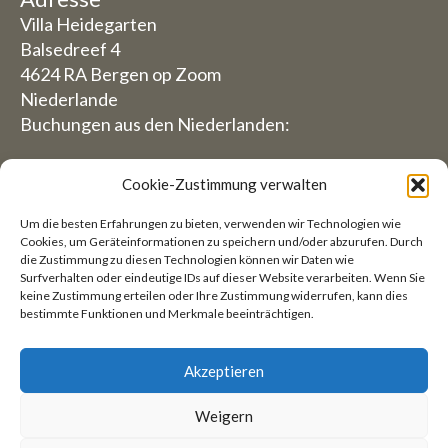
Villa Heidegarten
Balsedreef 4
4624 RA Bergen op Zoom
Niederlande
Buchungen aus den Niederlanden:
06-19117004
Cookie-Zustimmung verwalten
Aus dem Ausland (Reservierungen von außerhalb
Um die besten Erfahrungen zu bieten, verwenden wir Technologien wie
der Niederlande)
Cookies, um Geräteinformationen zu speichern und/oder abzurufen. Durch
die Zustimmung zu diesen Technologien können wir Daten wie
+31 (0)619117004
Surfverhalten oder eindeutige IDs auf dieser Website verarbeiten. Wenn Sie
keine Zustimmung erteilen oder Ihre Zustimmung widerrufen, kann dies
bestimmte Funktionen und Merkmale beeinträchtigen.
E-Mail:
welkom@villaheidetuin.nl
Akzeptieren
Weigern