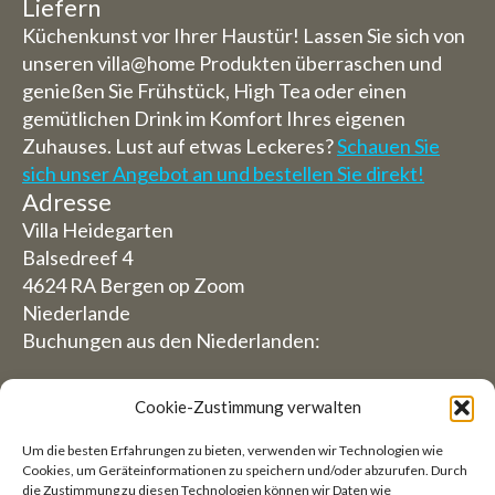
Liefern
Küchenkunst vor Ihrer Haustür! Lassen Sie sich von
unseren villa@home Produkten überraschen und
genießen Sie Frühstück, High Tea oder einen
gemütlichen Drink im Komfort Ihres eigenen
Zuhauses. Lust auf etwas Leckeres?
Schauen Sie
sich unser Angebot an und bestellen Sie direkt!
Adresse
Villa Heidegarten
Balsedreef 4
4624 RA Bergen op Zoom
Niederlande
Buchungen aus den Niederlanden:
06-19117004
Cookie-Zustimmung verwalten
Aus dem Ausland (Reservierungen von außerhalb
Um die besten Erfahrungen zu bieten, verwenden wir Technologien wie
der Niederlande)
Cookies, um Geräteinformationen zu speichern und/oder abzurufen. Durch
die Zustimmung zu diesen Technologien können wir Daten wie