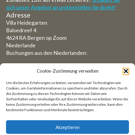
sich unser Angebot an und bestellen Sie direkt!
Adresse
Villa Heidegarten
Balsedreef 4
4624 RA Bergen op Zoom
Niederlande
Buchungen aus den Niederlanden:
06-19117004
Cookie-Zustimmung verwalten
Aus dem Ausland (Reservierungen von außerhalb
Um die besten Erfahrungen zu bieten, verwenden wir Technologien wie
der Niederlande)
Cookies, um Geräteinformationen zu speichern und/oder abzurufen. Durch
die Zustimmung zu diesen Technologien können wir Daten wie
+31 (0)619117004
Surfverhalten oder eindeutige IDs auf dieser Website verarbeiten. Wenn Sie
keine Zustimmung erteilen oder Ihre Zustimmung widerrufen, kann dies
bestimmte Funktionen und Merkmale beeinträchtigen.
E-Mail:
welkom@villaheidetuin.nl
Akzeptieren