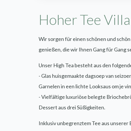
Hoher Tee Vill
Wir sorgen für einen schönen und schön 
genießen, die wir Ihnen Gang für Gang se
Unser High Tea besteht aus den folgen
- Glas huisgemaakte dagsoep van seizo
Garnelen in een lichte Looksaus om je ving
- Vielfältige luxuriöse belegte Brioche
Dessert aus drei Süßigkeiten.
Inklusiv unbegrenztem Tee aus unserer Bl