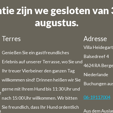
B&B:
ie zijn we gesloten van 3
 vom 3. August bis einschließlich 9. Au
wir auch für Übernachtungen geschlossen
augustus.
Terres
Adresse
Villa Heidegar
Genießen Sie ein gastfreundliches
n
Balsedreef 4
Erlebnis auf unserer Terrasse, wo Sie und
4624 RA Berg
Ihr treuer Vierbeiner den ganzen Tag
Niederlande
willkommen sind! Drinnen heißen wir Sie
Buchungen aus
gerne mit Ihrem Hund bis 11:30 Uhr und
e
06-19117004
nach 15:00 Uhr willkommen. Wir bitten
Sie freundlich, dass Ihr Hund ordentlich
n
Aus dem Ausla