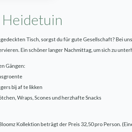
a Heidetuin
gedeckten Tisch, sorgst du für gute Gesellschaft? Bei un
rvieren. Ein schöner langer Nachmittag, um sich zu unterh
den Gängen:
ensgroente
ers bij af te likken
brötchen, Wraps, Scones und herzhafte Snacks
oomz Kollektion beträgt der Preis 32,50 pro Person. (Eine