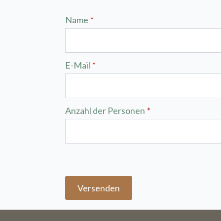
Name
*
Bestellung
E-Mail
*
Weg
Anzahl der Personen
*
Mittw
Gastrono
Freitag, 
Die Wo
Versenden
komple