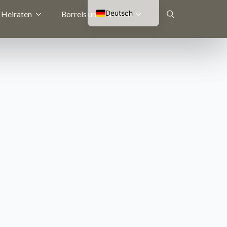
Deutsch
Heiraten
Borrels und Parteien
Nederlands
Suche
English (UK)
Français
nach: