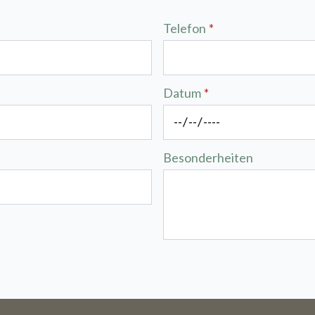
Wir sind im Urlaub
Telefon
*
en sind für den Zeitraum vom 27. Juli bis
nicht möglich.
Datum
*
en der Ferienzeit haben wir einige geänd
Öffnungszeiten/ Schließtage.
Besonderheiten
Tagungsort
och, 29. und Donnerstag, 30. Juli haben w
mie geschlossen (Sie können also Zimme
31. Juli bis Sonntag, 1. August stehen wir 
wohl für Sie bereit von 9 Uhr bis 17:30 Uhr
che vom 3. August bis zum 9. August ha
tt geschlossen (also auch für Übernacht