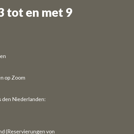
 tot en met 9
gust haben
.
ten
en op Zoom
 den Niederlanden:
nd (Reservierungen von