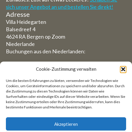
sich unser Angebot an und bestellen Sie direkt!
Adresse
Villa Heidegarten
Balsedreef 4
4624 RA Bergen op Zoom
Niederlande
Buchungen aus den Niederlanden:
06-19117004
Cookie-Zustimmung verwalten
Aus dem Ausland (Reservierungen von außerhalb
Um die besten Erfahrungen zu bieten, verwenden wir Technologien wie
der Niederlande)
Cookies, um Geräteinformationen zu speichern und/oder abzurufen. Durch
die Zustimmung zu diesen Technologien können wir Daten wie
+31 (0)619117004
Surfverhalten oder eindeutige IDs auf dieser Website verarbeiten. Wenn Sie
keine Zustimmung erteilen oder Ihre Zustimmung widerrufen, kann dies
bestimmte Funktionen und Merkmale beeinträchtigen.
E-Mail:
welkom@villaheidetuin.nl
Akzeptieren