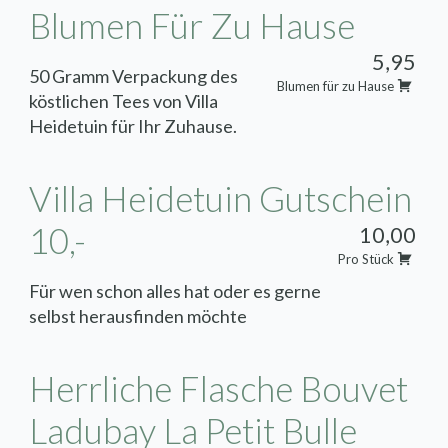
Blumen Für Zu Hause
5,95
50 Gramm Verpackung des
Blumen für zu Hause
köstlichen Tees von Villa
Wir sind im Urlaub
Heidetuin für Ihr Zuhause.
Bestellungen sind für den
Villa Heidetuin Gutschein
Zeitraum vom 27. Juli bis 11.
10,-
10,00
August nicht möglich.
Pro Stück
Für wen schon alles hat oder es gerne
Wegen der Ferienzeit haben wir
selbst herausfinden möchte
einige geänderte
Öffnungszeiten/ Schließtage.
Herrliche Flasche Bouvet
Tagungsort
Ladubay La Petit Bulle
Mittwoch, 29. und Donnerstag,