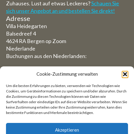
Zuhauses. Lust auf etwas Leckeres?
Schauen Sie
sich unser Angebot an und bestellen Sie direkt!
Adresse
Villa Heidegarten
Balsedreef 4
4624 RA Bergen op Zoom
Niederlande
Buchungen aus den Niederlanden:
06-19117004
Cookie-Zustimmung verwalten
Aus dem Ausland (Reservierungen von außerhalb
Um die besten Erfahrungen zu bieten, verwenden wir Technologien wie
der Niederlande)
Cookies, um Geräteinformationen zu speichern und/oder abzurufen. Durch
die Zustimmung zu diesen Technologien können wir Daten wie
+31 (0)619117004
Surfverhalten oder eindeutige IDs auf dieser Website verarbeiten. Wenn Sie
keine Zustimmung erteilen oder Ihre Zustimmung widerrufen, kann dies
bestimmte Funktionen und Merkmale beeinträchtigen.
E-Mail:
welkom@villaheidetuin.nl
Akzeptieren